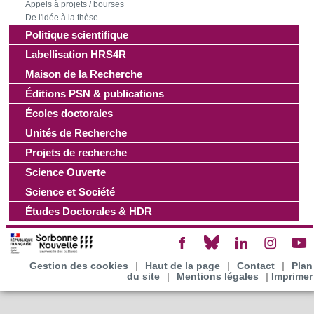
Appels à projets / bourses
De l'idée à la thèse
Les cookies nous permettent de personnaliser le contenu
Politique scientifique
et les annonces, d'offrir des fonctionnalités relatives aux
médias sociaux et d'analyser notre trafic. Nous
Labellisation HRS4R
partageons également des informations sur l'utilisation de
Maison de la Recherche
notre site avec nos partenaires de médias sociaux, de
Éditions PSN & publications
publicité et d'analyse, qui peuvent combiner celles-ci avec
Écoles doctorales
d'autres informations que vous leur avez fournies ou qu'ils
Unités de Recherche
ont collectées lors de votre utilisation de leurs services.
Projets de recherche
Science Ouverte
Science et Société
Études Doctorales & HDR
Gestion des cookies
|
Haut de la page
|
Contact
|
Plan
du site
|
Mentions légales
|
Imprimer