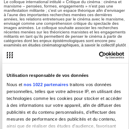
Le colloque international intitulé « Critique du cinéma : cinéma et
marxisme – pensées, formes, engagements » n’est pas une
manifestation militante ; c’est un espace théorique afin d’envisager
à l’aune des importantes recherches menées ces dernières
années, les relations entretenues par le cinéma avec le marxisme,
envisagé comme une compréhension critique du spectacle des
images animées. Le colloque souhaite associer les recherches
récentes menées sur les théoriciens marxistes et les engagements
militants en tant qu’ils permettent de penser le cinéma à partir de
catégories dont les enjeux épistémologiques sont encore peu
examinés en études cinématographiques, à savoir le collectif plutôt
que l’auteur ; le non commercial plutôt que le commercial ;
l’amateur plutôt que le professionnel ; le réel ou le didactique plutôt
que le fictif ; l’international dans ses relations au national, etc. Trois
axes de réflexions sont privilégiés : le premier est théorique, il
s’attache à l’étude des théoriciens à partir des textes, ouvrages,
critiques ou revues ; le second est filmique, il porte sur les œuvres
Utilisation responsable de vos données
cinématographiques elles-mêmes : filmographies de cinéastes, ou
corpus d’œuvres empruntées à des collectifs, ou développés en
relation avec des moments sociétaux ou politiques ; le troisième est
Nous et
nos 1022 partenaires
traitons vos données
anthropologique, il s’intéresse aux transformations sociales et
personnelles, telles que votre adresse IP, en utilisant des
politiques induites par les dispositifs de production, de réalisation
ou de monstration.
technologies comme les cookies pour stocker et accéder
à des informations sur votre appareil, afin de diffuser des
Comité scientifique du colloque :
Jean-Pierre Bertin-Maghit
(Université Sorbonne nouvelle), Nicole Brenez (Université
publicités et du contenu personnalisés, d'effectuer des
Sorbonne nouvelle), Sébastien Layerle (Université Sorbonne
nouvelle), Sylvie Lindeperg (Université Paris 1), Michel Marie
mesures de performance des publicités et du contenu,
(Université Sorbonne nouvelle) et Valérie Vignaux (Université de
ainsi que de réaliser des études d’audience, favorisant
Caen).