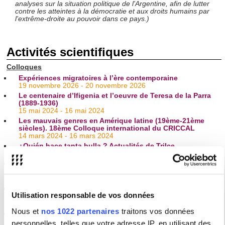
analyses sur la situation politique de l'Argentine, afin de lutter
contre les atteintes à la démocratie et aux droits humains par
l'extrême-droite au pouvoir dans ce pays.)
Activités scientifiques
Colloques
Expériences migratoires à l’ère contemporaine
19 novembre 2026 - 20 novembre 2026
Le centenaire d’Ifigenia et l’oeuvre de Teresa de la Parra
(1889-1936)
15 mai 2024 - 16 mai 2024
Les mauvais genres en Amérique latine (19ème-21ème
siècles). 18ème Colloque international du CRICCAL
14 mars 2024 - 16 mars 2024
¿Quién hace tanta bulla ? Actualités de Trilce
25 novembre 2022 - 26 novembre 2022
XVI colloque international du CRICCAL: Écritures, paroles
et espace public en Amérique latine
25 octobre 2018 - 27 octobre 2018
L'Américanisation du religieux. Les sociétés catholiques
Utilisation responsable de vos données
ibéro-américaines (XVI-XIXe siècle)
6 novembre 2017 - 7 novembre 2017
Nous et
nos 1022 partenaires
traitons vos données
Les Minorités en Espagne et en Amérique, assimilation
ou/et expulsion ? (XVI-XVIIe siècle)
personnelles, telles que votre adresse IP, en utilisant des