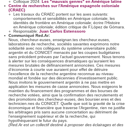
Colloque 2024:
Les "mauvais genres" en Amérique latine
Centre de recherches sur l'Amérique espagnole coloniale
(CRAEC)
Les travaux du CRAEC portent sur les axes suivants:
comportements et sensibilités en Amérique coloniale; les
identités de frontière en Amérique coloniale; écrire l'Histoire
en Amérique coloniale; édition critique de F.López de Gómara.
Responsable:
Juan Carlos Estenssoro
Communiqué Red.Ar:
Nous, chercheur-euses, enseignan.tes chercheur.euses,
laboratoires de recherche, sociétés savantes exprimons notre
solidarité avec nos collègues du système universitaire public
argentin et du CONICET menacés par les coupes budgétaires
sans précédent prévues par l’actuel gouvernement. Nous tenons
à alerter sur les conséquences dramatiques qu’auraient les
mesures brutales de définancement annoncées. Ces mesures
d’économie à courte vue auraient pour effet de détruire
l’excellence de la recherche argentine reconnue au niveau
mondial et fondée sur des décennies d’investissement public.
Nous invitons le gouvernement argentin à ne pas mettre en
application les mesures de casse annoncées. Nous exigeons le
maintien du financement des programmes et des bourses de
recherche votées, ainsi que la confirmation des recrutements et
des promotions des chercheur-euses, des boursier.eres et des
technicien.nes du CONICET. Quelle que soit la gravité de la crise
économique et financière que traverse l’Argentine, rien ne justifie
les arbitrages pris sans aucune concertation au détriment de
l’enseignement supérieur et de la recherche, qui
hypothèqueraint le futur du pays.
(Red.Ar est un collectif destiné à proposer des éclairages et des