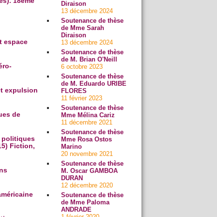
es). 18ème
Diraison
13 décembre 2024
Soutenance de thèse
de Mme Sarah
Diraison
et espace
13 décembre 2024
Soutenance de thèse
de M. Brian O'Neill
éro-
6 octobre 2023
Soutenance de thèse
de M. Eduardo URIBE
et expulsion
FLORES
11 février 2023
Soutenance de thèse
ues de
Mme Mélina Cariz
11 décembre 2021
Soutenance de thèse
 politiques
Mme Rosa Ostos
5) Fiction,
Marino
20 novembre 2021
Soutenance de thèse
ans
M. Oscar GAMBOA
DURAN
12 décembre 2020
américaine
Soutenance de thèse
de Mme Paloma
ANDRADE
1 février 2020