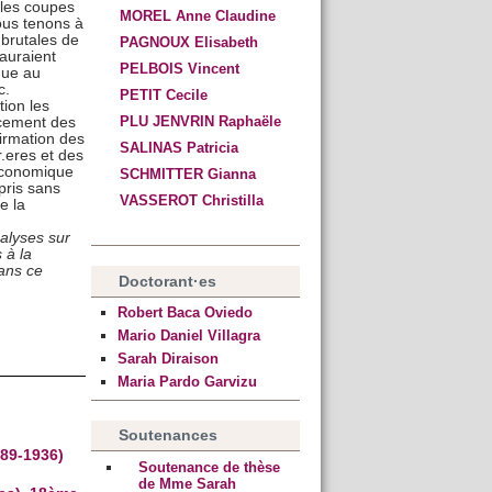
 les coupes
MOREL Anne Claudine
ous tenons à
brutales de
PAGNOUX Elisabeth
auraient
PELBOIS Vincent
nue au
c.
PETIT Cecile
ion les
PLU JENVRIN Raphaële
cement des
irmation des
SALINAS Patricia
.eres et des
 économique
SCHMITTER Gianna
 pris sans
VASSEROT Christilla
e la
nalyses sur
 à la
ans ce
Doctorant·es
Robert Baca Oviedo
Mario Daniel Villagra
Sarah Diraison
Maria Pardo Garvizu
Soutenances
889-1936)
Soutenance de thèse
de Mme Sarah