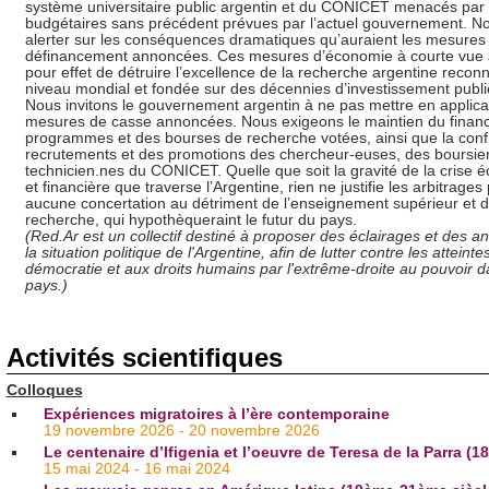
système universitaire public argentin et du CONICET menacés par
budgétaires sans précédent prévues par l’actuel gouvernement. N
alerter sur les conséquences dramatiques qu’auraient les mesures 
définancement annoncées. Ces mesures d’économie à courte vue 
pour effet de détruire l’excellence de la recherche argentine recon
niveau mondial et fondée sur des décennies d’investissement publi
Nous invitons le gouvernement argentin à ne pas mettre en applicat
mesures de casse annoncées. Nous exigeons le maintien du finan
programmes et des bourses de recherche votées, ainsi que la conf
recrutements et des promotions des chercheur-euses, des boursier
technicien.nes du CONICET. Quelle que soit la gravité de la crise
et financière que traverse l’Argentine, rien ne justifie les arbitrages
aucune concertation au détriment de l’enseignement supérieur et d
recherche, qui hypothèqueraint le futur du pays.
(Red.Ar est un collectif destiné à proposer des éclairages et des a
la situation politique de l'Argentine, afin de lutter contre les atteintes
démocratie et aux droits humains par l'extrême-droite au pouvoir d
pays.)
Activités scientifiques
Colloques
Expériences migratoires à l’ère contemporaine
19 novembre 2026 - 20 novembre 2026
Le centenaire d’Ifigenia et l’oeuvre de Teresa de la Parra (1
15 mai 2024 - 16 mai 2024