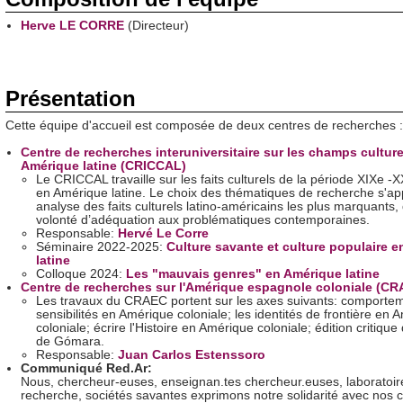
Herve LE CORRE
(Directeur)
Présentation
Cette équipe d'accueil est composée de deux centres de recherches :
Centre de recherches interuniversitaire sur les champs culture
Amérique latine (CRICCAL)
Le CRICCAL travaille sur les faits culturels de la période XIXe -X
en Amérique latine. Le choix des thématiques de recherche s'ap
analyse des faits culturels latino-américains les plus marquants
volonté d’adéquation aux problématiques contemporaines.
Responsable:
Hervé Le Corre
Séminaire 2022-2025:
Culture savante et culture populaire 
latine
Colloque 2024:
Les "mauvais genres" en Amérique latine
Centre de recherches sur l'Amérique espagnole coloniale (CR
Les travaux du CRAEC portent sur les axes suivants: comportem
sensibilités en Amérique coloniale; les identités de frontière en 
coloniale; écrire l'Histoire en Amérique coloniale; édition critiqu
de Gómara.
Responsable:
Juan Carlos Estenssoro
Communiqué Red.Ar:
Nous, chercheur-euses, enseignan.tes chercheur.euses, laboratoir
recherche, sociétés savantes exprimons notre solidarité avec nos 