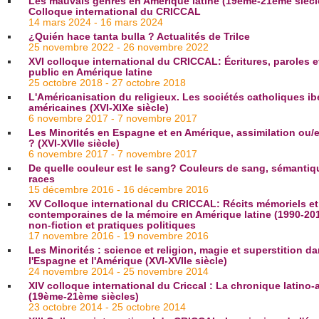
Les mauvais genres en Amérique latine (19ème-21ème siècl
Colloque international du CRICCAL
14 mars 2024 - 16 mars 2024
¿Quién hace tanta bulla ? Actualités de Trilce
25 novembre 2022 - 26 novembre 2022
XVI colloque international du CRICCAL: Écritures, paroles 
public en Amérique latine
25 octobre 2018 - 27 octobre 2018
L'Américanisation du religieux. Les sociétés catholiques ib
américaines (XVI-XIXe siècle)
6 novembre 2017 - 7 novembre 2017
Les Minorités en Espagne et en Amérique, assimilation ou/
? (XVI-XVIIe siècle)
6 novembre 2017 - 7 novembre 2017
De quelle couleur est le sang? Couleurs de sang, sémantiq
races
15 décembre 2016 - 16 décembre 2016
XV Colloque international du CRICCAL: Récits mémoriels et
contemporaines de la mémoire en Amérique latine (1990-201
non-fiction et pratiques politiques
17 novembre 2016 - 19 novembre 2016
Les Minorités : science et religion, magie et superstition d
l'Espagne et l'Amérique (XVI-XVIIe siècle)
24 novembre 2014 - 25 novembre 2014
XIV colloque international du Criccal : La chronique latino-
(19ème-21ème siècles)
23 octobre 2014 - 25 octobre 2014