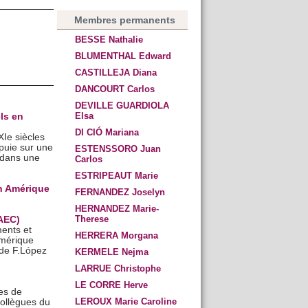
Membres permanents
BESSE Nathalie
BLUMENTHAL Edward
CASTILLEJA Diana
DANCOURT Carlos
DEVILLE GUARDIOLA
Elsa
ls en
DI CIÓ Mariana
XIe siècles
puie sur une
ESTENSSORO Juan
, dans une
Carlos
ESTRIPEAUT Marie
en Amérique
FERNANDEZ Joselyn
HERNANDEZ Marie-
Therese
AEC)
ents et
HERRERA Morgana
Amérique
e de F.López
KERMELE Nejma
LARRUE Christophe
LE CORRE Herve
es de
LEROUX Marie Caroline
collègues du