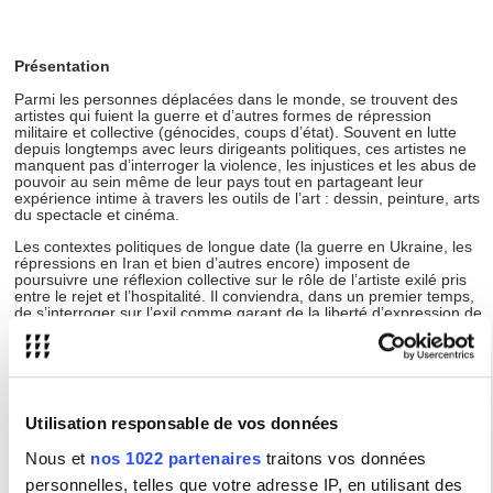
Présentation
Parmi les personnes déplacées dans le monde, se trouvent des
artistes qui fuient la guerre et d’autres formes de répression
militaire et collective (génocides, coups d’état). Souvent en lutte
depuis longtemps avec leurs dirigeants politiques, ces artistes ne
manquent pas d’interroger la violence, les injustices et les abus de
pouvoir au sein même de leur pays tout en partageant leur
expérience intime à travers les outils de l’art : dessin, peinture, arts
du spectacle et cinéma.
Les contextes politiques de longue date (la guerre en Ukraine, les
répressions en Iran et bien d’autres encore) imposent de
poursuivre une réflexion collective sur le rôle de l’artiste exilé pris
entre le rejet et l’hospitalité. Il conviendra, dans un premier temps,
de s’interroger sur l’exil comme garant de la liberté d’expression de
l’artiste. Il s’agira, dans un second temps, d’accorder une attention
particulière aux œuvres produites par des artistes en exil et de
rendre compte de leur résonance dans l’espace public, aussi bien
dans le pays d’origine que dans le pays d’accueil. La création peut-
elle constituer une forme de résistance contre la guerre en même
temps qu’une matière à penser la distance ?
Utilisation responsable de vos données
Ces pistes de réflexion permettront d’aborder des problèmes
Nous et
nos 1022 partenaires
traitons vos données
relatifs à l’interculturalité et au transnationalisme tout en établissant
des liens entre les artistes exilés de différents contextes et de
personnelles, telles que votre adresse IP, en utilisant des
différentes époques. Les rapprochements pourront concerner