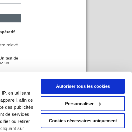
impératif
tre relevé
Un test de
ez un
Autoriser tous les cookies
P, en utilisant
ppareil, afin de
Personnaliser
ce des publicités
nt de services.
Cookies nécessaires uniquement
an du site
|
Mentions légales
|
Imprimer
ifier ou retirer
cliquant sur