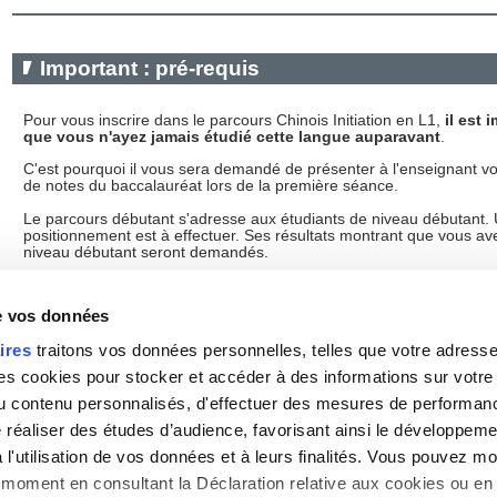
Important : pré-requis
Pour vous inscrire dans le parcours Chinois Initiation en L1,
il est 
que vous n'ayez jamais étudié cette langue auparavant
.
C'est pourquoi il vous sera demandé de présenter à l'enseignant vo
de notes du baccalauréat lors de la première séance.
Le parcours débutant s'adresse aux étudiants de niveau débutant. 
positionnement est à effectuer. Ses résultats montrant que vous av
niveau débutant seront demandés.
de vos données
ires
traitons vos données personnelles, telles que votre adresse I
 cookies pour stocker et accéder à des informations sur votre a
 du contenu personnalisés, d'effectuer des mesures de performan
e réaliser des études d’audience, favorisant ainsi le développeme
Gestion des cookies
|
Haut de la page
|
Contact
|
Pl
l'utilisation de vos données et à leurs finalités. Vous pouvez mod
moment en consultant la Déclaration relative aux cookies ou en 