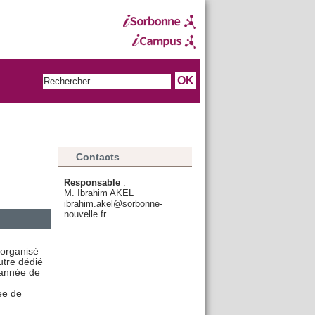
Contacts
Responsable
:
M. Ibrahim AKEL
ibrahim.akel@sorbonne-
nouvelle.fr
 organisé
utre dédié
 année de
ée de