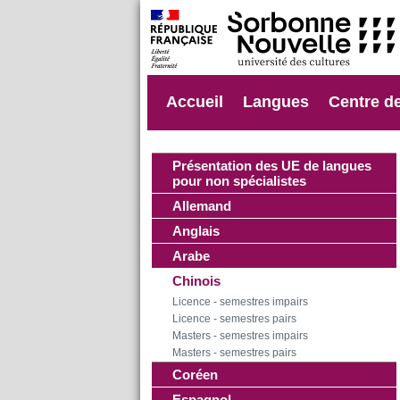
Accueil
Langues
Centre d
Présentation des UE de langues
pour non spécialistes
Allemand
Anglais
Arabe
Chinois
Licence - semestres impairs
Licence - semestres pairs
Masters - semestres impairs
Masters - semestres pairs
Coréen
Espagnol