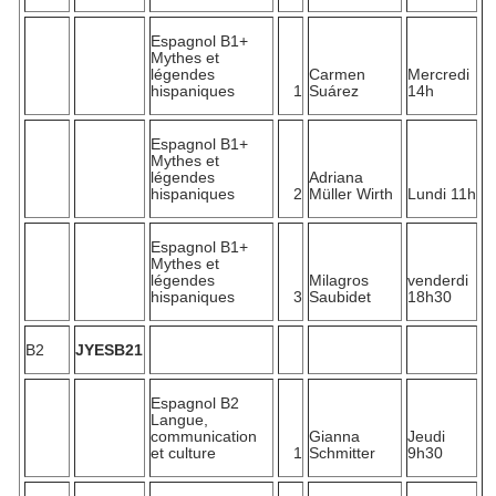
Espagnol B1+
Mythes et
légendes
Carmen
Mercredi
hispaniques
1
Suárez
14h
Espagnol B1+
Mythes et
légendes
Adriana
hispaniques
2
Müller Wirth
Lundi 11h
Espagnol B1+
Mythes et
légendes
Milagros
venderdi
hispaniques
3
Saubidet
18h30
B2
JYESB21
Espagnol B2
Langue,
communication
Gianna
Jeudi
et culture
1
Schmitter
9h30