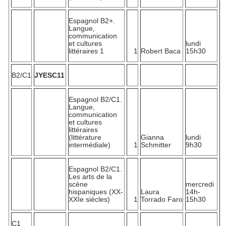
Espagnol B2+.
Langue,
communication
et cultures
lundi
littéraires 1
1
Robert Baca
15h30
B2/C1
JYESC11
Espagnol B2/C1.
Langue,
communication
et cultures
littéraires
(littérature
Gianna
lundi
intermédiale)
1
Schmitter
9h30
Espagnol B2/C1.
Les arts de la
scène
mercredi
hispaniques (XX-
Laura
14h-
XXIe siècles)
1
Torrado Faro
15h30
C1