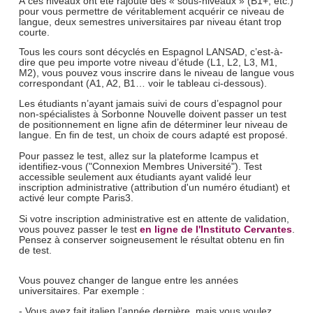
À ces niveaux ont été rajouté des « sous-niveaux » (B1+, etc.)
pour vous permettre de véritablement acquérir ce niveau de
langue, deux semestres universitaires par niveau étant trop
courte.
Tous les cours sont décyclés en Espagnol LANSAD, c’est-à-
dire que peu importe votre niveau d’étude (L1, L2, L3, M1,
M2), vous pouvez vous inscrire dans le niveau de langue vous
correspondant (A1, A2, B1… voir le tableau ci-dessous).
Les étudiants n’ayant jamais suivi de cours d’espagnol pour
non-spécialistes à Sorbonne Nouvelle doivent passer un test
de positionnement en ligne afin de déterminer leur niveau de
langue. En fin de test, un choix de cours adapté est proposé.
Pour passez le test, allez sur la plateforme Icampus et
identifiez-vous ("Connexion Membres Université"). Test
accessible seulement aux étudiants ayant validé leur
inscription administrative (attribution d'un numéro étudiant) et
activé leur compte Paris3.
Si votre inscription administrative est en attente de validation,
vous pouvez passer le test
en ligne de l'Instituto Cervantes
.
Pensez à conserver soigneusement le résultat obtenu en fin
de test.
Vous pouvez changer de langue entre les années
universitaires. Par exemple :
- Vous avez fait italien l’année dernière, mais vous voulez