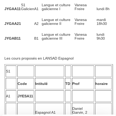
S1
Langue et culture
Vanesa
JYGAA11
Galicien
A1
galicienne I
Freire
lundi 8h
Langue et culture
Vanesa
mardi
JYGAA21
A2
galicienne II
Freire
18h30
Langue et culture
Vanesa
lundi
JYGAB11
B1
galicienne III
Freire
9h30
Les cours proposés en LANSAD Espagnol
S1
Code
Intitulé
TD
Prof
horaire
A1
JYESA11
Daniel
Espagnol A1
Garvin, 2