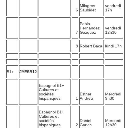
d'autres informations que vous leur avez fournies ou qu'ils
Milagros
vendredi
ont collectées lors de votre utilisation de leurs services.
6
Saubidet
17h
Pablo
Hernández
vendredi
7
Gázquez
12h30
8
Robert Baca
lundi 17h
B1+
JYESB12
Espagnol B1+
Cultures et
sociétés
Esther
Mercredi
hispaniques
1
Andreu
9h30
Espagnol B1+
Cultures et
sociétés
Daniel
Mercredi
hispaniques
2
Garvin
12h30