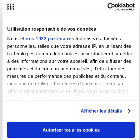
Initiation
1
grupos
Lundi 11h
Daniel
Espagnol A1
Garvin, 2
Mercredi
Initiation
2
grupos
11h
Utilisation responsable de vos données
Nous et
nos 1022 partenaires
traitons vos données
A2
JYESA21
personnelles, telles que votre adresse IP, en utilisant des
technologies comme les cookies pour stocker et accéder
Gianna
Espagnol A2
1
Schmitter
Jeudi 11h
à des informations sur votre appareil, afin de diffuser des
publicités et du contenu personnalisés, d'effectuer des
Melissa
Mercredi
mesures de performance des publicités et du contenu,
2
Lecointre
9h30
ainsi que de réaliser des études d’audience, favorisant
ainsi le développement de services. Vous avez le choix
mercredi
quant à l'utilisation de vos données et à leurs finalités.
Laura
18h30-
3
Torrado
20h
Vous pouvez modifier ou retirer votre consentement à tout
Afficher les détails
moment en consultant la Déclaration relative aux cookies
Adriana
ou en cliquant sur l'icône de confidentialité.
Cabrera
lundi
4
Müller-Wirth
9h30
Autoriser tous les cookies
Si vous le permettez, nous aimerions également :