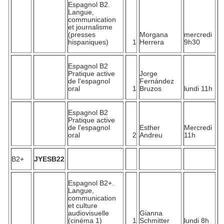
Espagnol B2.
Langue,
communication
et journalisme
(presses
Morgana
mercredi
hispaniques)
1
Herrera
9h30
Espagnol B2
Pratique active
Jorge
de l'espagnol
Fernández
oral
1
Bruzos
lundi 11h
Espagnol B2
Pratique active
de l'espagnol
Esther
Mercredi
oral
2
Andreu
11h
B2+
JYESB22
Espagnol B2+.
Langue,
communication
et culture
audiovisuelle
Gianna
(cinéma 1)
1
Schmitter
lundi 8h