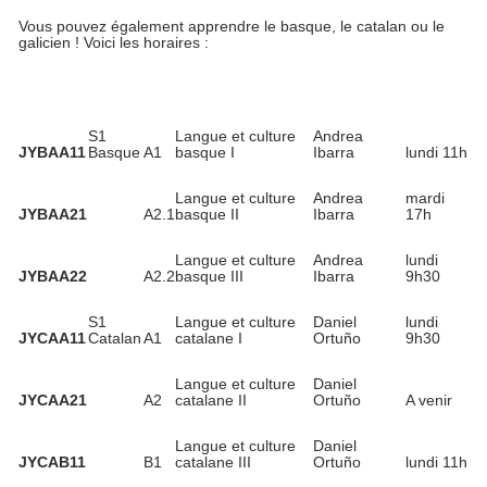
Vous pouvez également apprendre le basque, le catalan ou le
galicien ! Voici les horaires :
S1
Langue et culture
Andrea
JYBAA11
Basque
A1
basque I
Ibarra
lundi 11h
Langue et culture
Andrea
mardi
JYBAA21
A2.1
basque II
Ibarra
17h
Langue et culture
Andrea
lundi
JYBAA22
A2.2
basque III
Ibarra
9h30
S1
Langue et culture
Daniel
lundi
JYCAA11
Catalan
A1
catalane I
Ortuño
9h30
Langue et culture
Daniel
JYCAA21
A2
catalane II
Ortuño
A venir
Langue et culture
Daniel
JYCAB11
B1
catalane III
Ortuño
lundi 11h