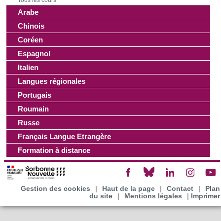
Arabe
Chinois
Coréen
Espagnol
Italien
Langues régionales
Portugais
Roumain
Russe
Français Langue Etrangère
Formation à distance
Gestion des cookies
|
Haut de la page
|
Contact
|
Plan
du site
|
Mentions légales
|
Imprimer