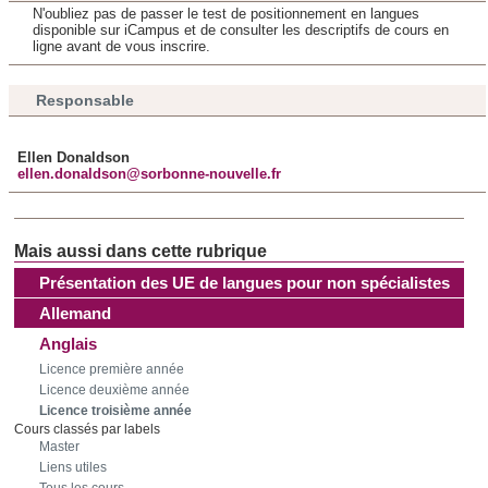
N'oubliez pas de passer le test de positionnement en langues
disponible sur iCampus et de consulter les descriptifs de cours en
Les cookies nous permettent de personnaliser le contenu
ligne avant de vous inscrire.
et les annonces, d'offrir des fonctionnalités relatives aux
médias sociaux et d'analyser notre trafic. Nous
Responsable
partageons également des informations sur l'utilisation de
notre site avec nos partenaires de médias sociaux, de
Ellen Donaldson
publicité et d'analyse, qui peuvent combiner celles-ci avec
ellen.donaldson@sorbonne-nouvelle.fr
d'autres informations que vous leur avez fournies ou qu'ils
ont collectées lors de votre utilisation de leurs services.
Présentation des UE de langues pour non spécialistes
Allemand
Anglais
Licence première année
Licence deuxième année
Licence troisième année
Cours classés par labels
Master
Liens utiles
Tous les cours