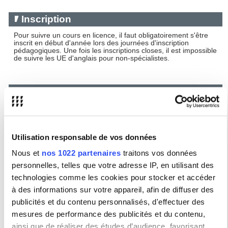
Inscription
Pour suivre un cours en licence, il faut obligatoirement s'être
inscrit en début d'année lors des journées d'inscription
pédagogiques. Une fois les inscriptions closes, il est impossible
de suivre les UE d'anglais pour non-spécialistes.
Niveau
POUR LES ETUDIANTS QUI ETAIENT EN L2 A PARIS 3
- Il n'y a plus de cours de remise à niveau A2 en L3. Vous
devez vous inscrire en niveau B1.
Utilisation responsable de vos données
- Si vous étiez en niveau B1, vous passez en niveau B2 si vous
avez eu 14/20 au minimum, sinon vous prenez un cours de
Nous et
nos 1022 partenaires
traitons vos données
niveau B1.
- Si vous étiez en niveau B2, vous pouvez passez en niveau C
personnelles, telles que votre adresse IP, en utilisant des
si vous avez eu 14/20 au minimum, sinon vous prenez un
cours de niveau B2.
technologies comme les cookies pour stocker et accéder
- Si vous étiez en niveau C, vous pouvez prendre un autre
à des informations sur votre appareil, afin de diffuser des
cours de niveau C
publicités et du contenu personnalisés, d'effectuer des
TOUS LES ETUDIANTS QUI S'INSCRIVENT POUR LA
mesures de performance des publicités et du contenu,
PREMIERE FOIS A PARIS 3 DOIVENT PASSER LE TEST DE
NIVEAU :
ainsi que de réaliser des études d’audience, favorisant