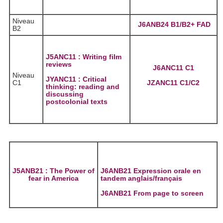
Niveau
J6ANB24 B1/B2+ FAD
B2
J5ANC11 : Writing film
reviews
J6ANC11 C1
Niveau
JYANC11 : Critical
C1
JZANC11 C1/C2
thinking: reading and
discussing
postcolonial texts
J5ANB21 : The Power of
J6ANB21 Expression orale en
fear in America
tandem anglais/français
J6ANB21 From page to screen