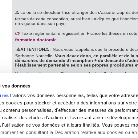
⚠️
Le ou la co-directeur-trice étranger doit s'assurer auprès d
termes de cette convention, aussi bien juridiques que financie
en vigueur dans son pays.
👉
Texte réglementaire régissant en France les thèses en cotut
formation doctorale.
⚠️
ATTENTION
⚠️
: Nous vous rappelons que la procédure décr
Sorbonne Nouvelle.
Vous devez donc, en parallèle et de la
démarches de demande d'inscription + de demande d'admi
l'établissement partenaire selon ses propres procédures et
Vous devez être particulièrement précis dans l’orthographe des
personnes impliquées.
de vos données
Vous devez inscrire obligatoirement le nom et contact mail (adr
responsable administratif-ve des cotutelles de l’université parte
ires
traitons vos données personnelles, telles que votre adresse I
 cookies pour stocker et accéder à des informations sur votre a
 du contenu personnalisés, d'effectuer des mesures de performan
La réglementation
e réaliser des études d’audience, favorisant ainsi le développeme
l'utilisation de vos données et à leurs finalités. Vous pouvez mod
En France, les thèses en cotutelle sont régies par l'
a
rrêté du 2
moment en consultant la Déclaration relative aux cookies ou en 