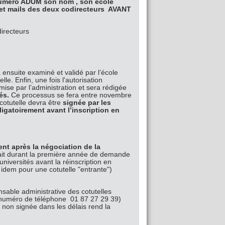
numéro ADUM son nom , son école
 et mails des deux codirecteurs AVANT
irecteurs
ensuite examiné et validé par l’école
le. Enfin, une fois l'autorisation
mise par l’administration et sera rédigée
és.
Ce processus se fera entre novembre
cotutelle devra être
signée par les
ligatoirement avant l’inscription en
ent après la négociation de la
ait durant la première année de demande
niversités avant la réinscription en
 idem pour une cotutelle "entrante")
nsable administrative des cotutelles
numéro de téléphone 01 87 27 29 39)
 non signée dans les délais rend la