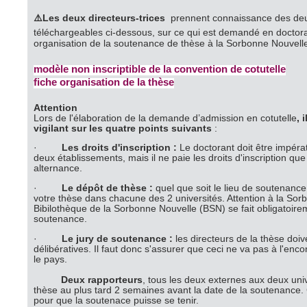
⚠️Les deux directeurs-trices
prennent connaissance des deu
téléchargeables ci-dessous, sur ce qui est demandé en doctor
organisation de la soutenance de thèse à la Sorbonne Nouvell
modèle non inscriptible de la convention de cotutelle
fiche organisation de la thèse
Attention
Lors de l'élaboration de la demande d’admission en cotutelle
,
i
vigilant sur les quatre points suivants
:
·
Les droits d'inscription :
Le doctorant doit être impér
deux établissements, mais il ne paie les droits d'inscription que
alternance.
·
Le dépôt de thèse :
quel que soit le lieu de soutenanc
votre thèse dans chacune des 2 universités. Attention à la Sor
Bibilothèque de la Sorbonne Nouvelle (BSN) se fait obligatoire
soutenance.
·
Le jury de soutenance :
les directeurs de la thèse doiv
délibératives. Il faut donc s'assurer que ceci ne va pas à l'en
le pays.
Deux rapporteurs
, tous les deux externes aux deux univ
thèse au plus tard 2 semaines avant la date de la soutenance.
pour que la soutenace puisse se tenir.