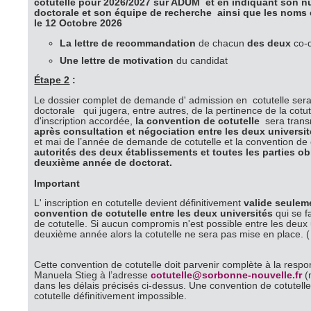
cotutelle pour 2026/2027 sur ADUM et en indiquant son 
doctorale et son équipe de recherche ainsi que les noms
le 12 Octobre 2026
La lettre de recommandation
de chacun
des deux
co-d
Une lettre de motivation
du candidat
Étape 2
:
Le dossier complet de demande d' admission en cotutelle sera 
doctorale qui jugera, entre autres, de la pertinence de la cotutel
d'inscription accordée,
la convention de cotutelle
sera trans
après consultation et négociation entre les deux universit
et mai de l’année de demande de cotutelle et la convention de 
autorités des deux établissements et toutes les parties ob
deuxième année de doctorat.
Important
L' inscription en cotutelle devient définitivement
valide seulem
convention de cotutelle entre les deux universités
qui se f
de cotutelle. Si aucun compromis n'est possible entre les deux u
deuxième année alors la cotutelle ne sera pas mise en place. (
Cette convention de cotutelle doit parvenir complète à la respo
Manuela Stieg à l’adresse
cotutelle@sorbonne-nouvelle.fr
(
dans les délais précisés ci-dessus. Une convention de cotutelle
cotutelle définitivement impossible.