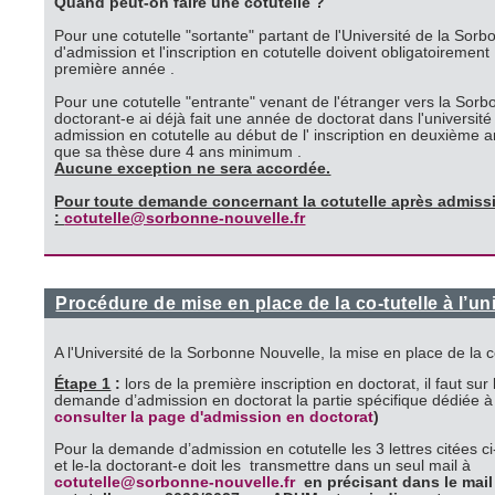
Quand peut-on faire une cotutelle ?
Pour une cotutelle "sortante" partant de l'Université de la Sor
d'admission et l'inscription en cotutelle doivent obligatoirement
première année .
Pour une cotutelle "entrante" venant de l'étranger vers la Sor
doctorant-e ai déjà fait une année de doctorat dans l'université
admission en cotutelle au début de l' inscription en deuxième
que sa thèse dure 4 ans minimum .
Aucune exception ne sera accordée.
Pour toute demande concernant la cotutelle après admissi
:
cotutelle@sorbonne-nouvelle.fr
Procédure de mise en place de la co-tutelle à l’u
A l'Université de la Sorbonne Nouvelle, la mise en place de la co
Étape 1
:
lors de la première inscription en doctorat, il faut s
demande d’admission en doctorat la partie spécifique dédiée à
consulter la page d'admission en doctorat
)
Pour la demande d’admission en cotutelle les 3 lettres citées
et le-la doctorant-e doit les transmettre dans un seul mail à
cotutelle@sorbonne-nouvelle.fr
en précisant dans le mail 