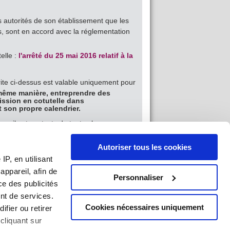
es autorités de son établissement que les
rs, sont en accord avec la réglementation
elle :
l'arrêté du 25 mai 2016 relatif à la
ite ci-dessus est valable uniquement pour
 même manière, entreprendre des
ssion en cotutelle dans
 son propre calendrier.
 mails et contacts de toutes les
esse et téléphone si possible) du de la
Autoriser tous les cookies
naire.
P, en utilisant
ppareil, afin de
Personnaliser
ce des publicités
nt de services.
Cookies nécessaires uniquement
ifier ou retirer
5 mai 2016 relatif à la formation doctorale.
cliquant sur