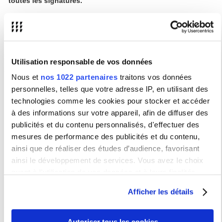
toutes les signatures.
Les stages du Ministère des Affaires Etrangères
Le MEAE (Ministère de l'Europe et des Affaires étrangères)
offre des
stages d'études aux étudiants
.
Utilisation responsable de vos données
Votre contact
Nous et
nos 1022 partenaires
traitons vos données
BUREAU DES STAGES
personnelles, telles que votre adresse IP, en utilisant des
Elwira Rein
- Gestionnaire du bureau des stages
technologies comme les cookies pour stocker et accéder
La gestionnaire des stages est votre interlocutrice pour les stages en
France ou à l'étranger (pour la partie administrative et juridique).
à des informations sur votre appareil, afin de diffuser des
publicités et du contenu personnalisés, d'effectuer des
Campus Nation
8, avenue de Saint-Mandé
mesures de performance des publicités et du contenu,
bureau A021
ainsi que de réaliser des études d’audience, favorisant
75012 Paris
Tél.: 01 45 87 41 55
ainsi le développement de services. Vous avez le choix
stages@sorbonne-nouvelle.fr
quant à l'utilisation de vos données et à leurs finalités.
Vous pouvez modifier ou retirer votre consentement à tout
Afficher les détails
moment en consultant la Déclaration relative aux cookies
Horaires du Bureau des stages pour l'année 2025-2026:
ou en cliquant sur l'icône de confidentialité.
Lundi : de 13h30 à 16h30
Autoriser tous les cookies