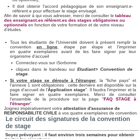
Il doit obtenir l'accord pédagogique de son enseignant.e-
référent.e pour effectuer le stage envisagé.
Afin de savoir à qui vous adresser, merci de consulter le
tableau
des enseignant.es référent.es des stages obligatoires ou
optionnels
en fonction de votre formation et de votre niveau
d'études.
Tous les étudiants de l'Université doivent à présent remplir la
convention
en ligne
, étape par étape et l'imprimer
en
quatre
exemplaires avant de les faire signer par leur
organisme d’accueil
Connectez-vous sur iSorbonne
cliquez dans le bandeau sur
Etudiant> Convention de
stage
.
Si votre stage se déroule à l'étranger
, la "fiche pays" et
l'annexe 1 sont obligatoires : cette dernière est disponible sur la
page d'accueil de l'
Application stage
". Il faudra l'imprimer et la
faire signer en quatre exemplaires. Merci de consulter
l'ensemble de la procédure sur la page "
FAQ STAGE à
l'étranger
".
Joignez impérativement votre
attestation d'assurance de
RESPONSABILITE CIVILE
à vos quatre exemplaires de convention.
Le circuit des signatures de la convention
de stage
Soyez prévoyant : il faut environ trois semaines pour obtenir