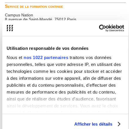
Service de la formation continue
Campus Nation
8 avenue de Saint-Mandé, 75012 Paris
www.sorbonne-nouvelle.fr/fcp3
sfc@sorbonne-nouvelle.fr
Tél. : +33(0)1 45 87 40 83
Service universitaire des activités physiques et sportives
Utilisation responsable de vos données
Campus Nation
8 avenue de Saint-Mandé, 75012 Paris
Nous et
nos 1022 partenaires
traitons vos données
www.sorbonne-nouvelle.fr/suaps
personnelles, telles que votre adresse IP, en utilisant des
suaps@sorbonne-nouvelle.fr
Tél. : +33(0)1 45 87 40 63
technologies comme les cookies pour stocker et accéder
à des informations sur votre appareil, afin de diffuser des
Le Service d'Enseignement numérique et à distance (ENEAD)
publicités et du contenu personnalisés, d'effectuer des
Campus Nation
8 avenue de Saint-Mandé, 75012 Paris
mesures de performance des publicités et du contenu,
www.sorbonne-nouvelle.fr/dsic-enead
ainsi que de réaliser des études d’audience, favorisant
dsic-enead@sorbonne-nouvelle.fr
ainsi le développement de services. Vous avez le choix
Écoles Doctorales
quant à l'utilisation de vos données et à leurs finalités.
ED 120 - Littérature française et comparée
Vous pouvez modifier ou retirer votre consentement à tout
Afficher les détails
moment en consultant la Déclaration relative aux cookies