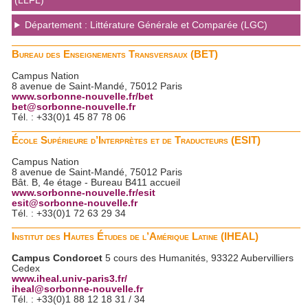
(LLFL)
Département : Littérature Générale et Comparée (LGC)
Bureau des Enseignements Transversaux (BET)
Campus Nation
8 avenue de Saint-Mandé, 75012 Paris
www.sorbonne-nouvelle.fr/bet
bet@sorbonne-nouvelle.fr
Tél. : +33(0)1 45 87 78 06
École Supérieure d’Interprètes et de Traducteurs (ESIT)
Campus Nation
8 avenue de Saint-Mandé, 75012 Paris
Bât. B, 4e étage - Bureau B411 accueil
www.sorbonne-nouvelle.fr/esit
esit@sorbonne-nouvelle.fr
Tél. : +33(0)1 72 63 29 34
Institut des Hautes Études de l’Amérique Latine (IHEAL)
Campus Condorcet
5 cours des Humanités, 93322 Aubervilliers
Cedex
www.iheal.univ-paris3.fr/
iheal@sorbonne-nouvelle.fr
Tél. : +33(0)1 88 12 18 31 / 34