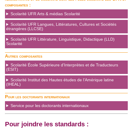
partageons également des informations sur l'utilisation de
composantes :
notre site avec nos partenaires de médias sociaux, de
Scolarité UFR Arts & médias Scolarité
publicité et d'analyse, qui peuvent combiner celles-ci avec
d'autres informations que vous leur avez fournies ou qu'ils
Scolarité UFR Langues, Littératures, Cultures et Sociétés
étrangères (LLCSE)
ont collectées lors de votre utilisation de leurs services.
Scolarité UFR Littérature, Linguistique, Didactique (LLD)
Scolarité
Autres composantes
Scolarité École Supérieure d'Interprètes et de Traducteurs
(ESIT)
Scolarité Institut des Hautes études de l'Amérique latine
(IHEAL)
Pour les doctorants internationaux
Service pour les doctorants internationaux
Pour joindre les standards :