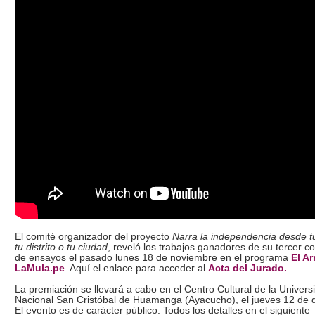
El comité organizador del proyecto
Narra la independencia desde t
tu distrito
o tu ciudad
, reveló los trabajos ganadores de su tercer c
de ensayos el pasado lunes 18 de noviembre en el programa
El Ar
LaMula.pe
. Aquí el enlace para acceder al
Acta del Jurado.
La premiación se llevará a cabo en el Centro Cultural de la Univers
Nacional San Cristóbal de Huamanga (Ayacucho), el jueves 12 de 
El evento es de carácter público. Todos los detalles en el siguiente