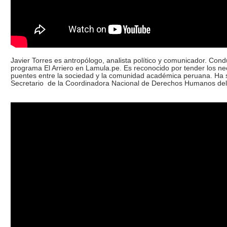
Javier Torres es antropólogo, analista político y comunicador. Cond
programa El Arriero en Lamula.pe. Es reconocido por tender los ne
puentes entre la sociedad y la comunidad académica peruana. Ha 
Secretario de la Coordinadora Nacional de Derechos Humanos de