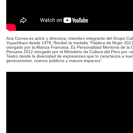
Ana Correa es actriz y directora, miembro integrante del Grupo Cul
Yuyachkani desde 1978, Recibió la medalla “Palabra de Mujer 201
otorgado por la Alianza Francesa. Es Personalidad Meritoria de la 
Peruana 2012 otorgado por el Ministerio de Cultura del Perú por «a
Teatro desde la diversidad de expresiones que lo caracteriza a nu
generaciones, nuevos públicos y nuevos espacios”.