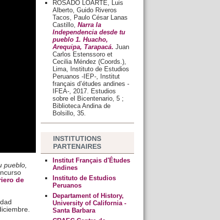
ROSADO LOARTE, Luis
Alberto, Guido Riveros
Tacos, Paulo César Lanas
Castillo,
Narra la
Independencia desde tu
pueblo 1. Huacho,
Arequipa, Tarapacá
.
Juan
Carlos Estenssoro et
Cecilia Méndez (Coords.),
Lima, Instituto de Estudios
Peruanos -IEP-, Institut
français d’études andines -
IFEA-, 2017. Estudios
sobre el Bicentenario, 5 ;
Biblioteca Andina de
Bolsillo, 35.
INSTITUTIONS
PARTENAIRES
Institut Français d'Études
u pueblo,
Andines
oncurso
Instituto de Estudios
riero de
Peruanos
Departament of History,
idad
University of California -
diciembre.
Santa Barbara