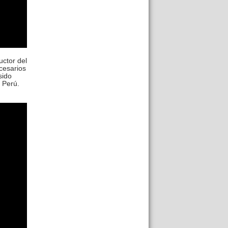
uctor del
cesarios
sido
l Perú.