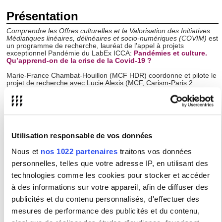
Présentation
Comprendre les Offres culturelles et la Valorisation des Initiatives
Médiatiques linéaires, délinéaires et socio-numériques (COVIM)
est
un programme de recherche, lauréat de l'appel à projets
exceptionnel Pandémie du LabEx ICCA:
Pandémies et culture.
Qu’apprend-on de la crise de la Covid-19 ?
Marie-France Chambat-Houillon (MCF HDR) coordonne et pilote le
projet de recherche avec Lucie Alexis (MCF, Carism-Paris 2
Panthéon Assas). Il fédère une équipe de 9 enseignantes-
chercheuses issues de plusieurs universités françaises (Université
de Toulouse 1 Capitole, Avignon Université, Université Sorbonne
Paris Nord, Université Paris 2 Panthéon-Assas).
Outre Marie-France Chambat-Houillon, d’autres membres du CIM
participent au projet : Fanny Georges, membre titulaire, Laurence
Utilisation responsable de vos données
Leveneur, membre associé et Marion Ferrandery, doctorante. Pour
la Sorbonne Nouvelle, Ana Vinuela, membre titulaire de l’IRCAV,
Nous et
nos 1022 partenaires
traitons vos données
participe au projet.
personnelles, telles que votre adresse IP, en utilisant des
Objectifs :
technologies comme les cookies pour stocker et accéder
à des informations sur votre appareil, afin de diffuser des
Ce projet engage une réflexion sur la période singulière du
confinement que les Français.e.s ont vécu du 17 mars au 11 mai
publicités et du contenu personnalisés, d'effectuer des
2020, et de façon plus générale sur la période de la crise sanitaire,
en portant une attention plus particulière aux propositions
mesures de performance des publicités et du contenu,
culturelles soumises aux publics et au couple médias/culture