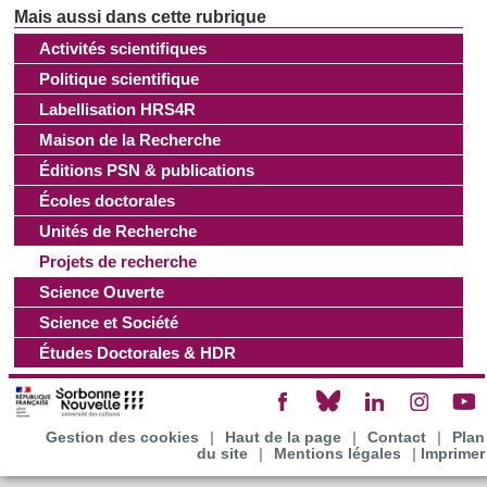
Les cookies nous permettent de personnaliser le contenu
Activités scientifiques
et les annonces, d'offrir des fonctionnalités relatives aux
Politique scientifique
médias sociaux et d'analyser notre trafic. Nous
Labellisation HRS4R
partageons également des informations sur l'utilisation de
Maison de la Recherche
notre site avec nos partenaires de médias sociaux, de
Éditions PSN & publications
publicité et d'analyse, qui peuvent combiner celles-ci avec
Écoles doctorales
d'autres informations que vous leur avez fournies ou qu'ils
ont collectées lors de votre utilisation de leurs services.
Unités de Recherche
Projets de recherche
Science Ouverte
Science et Société
Études Doctorales & HDR
Gestion des cookies
|
Haut de la page
|
Contact
|
Plan
du site
|
Mentions légales
|
Imprimer