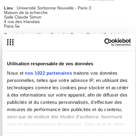
Lieu
: Université Sorbonne Nouvelle - Paris 3
Maison de la echerche
Salle Claude Simon
4 rue des Irlandais
Paris 5e
Organisateurs
: Marco Consolini, Romain Piana et Sophie Luc
EA 3959 - Institut de Recherche en Etudes Théâtrales (IRET)
Programme
Utilisation responsable de vos données
Comœdia, quotidien publié entre 1907 et 1937, constitue un cas
unique dans le paysage de la presse française du premier XXe
Nous et
nos 1022 partenaires
traitons vos données
siècle. D’une remarquable longévité – si l’on tient compte de
l’interruption de la Première Guerre Mondiale, et des différents
personnelles, telles que votre adresse IP, en utilisant des
changements de direction et d’orientation qui scandent l’histoire du
technologies comme les cookies pour stocker et accéder
titre – ce quotidien « théâtral, artistique, littéraire » traduit la
réussite d’une entreprise éditoriale économiquement stable et
à des informations sur votre appareil, afin de diffuser des
pérenne, dont le propos consiste d’abord et avant tout à rendre
publicités et du contenu personnalisés, d'effectuer des
compte de la vie du théâtre au jour le jour, trois cent soixante-cinq
jours par an. Bénéficiant d’un rayonnement européen et
mesures de performance des publicités et du contenu,
international en 1914, ce quotidien théâtral poursuit sa carrière
dans les années 1920 et les années 1930, dans un contexte
ainsi que de réaliser des études d’audience, favorisant
concurrentiel plus difficile, en s’ouvrant, au-delà de la littérature et
ainsi le développement de services. Vous avez le choix
des beaux-arts, aux nouveaux media que sont le cinématographe
et la radio...
quant à l'utilisation de vos données et à leurs finalités.