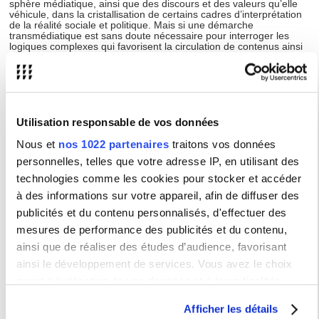
sphère médiatique, ainsi que des discours et des valeurs qu’elle
véhicule, dans la cristallisation de certains cadres d’interprétation
de la réalité sociale et politique. Mais si une démarche
transmédiatique est sans doute nécessaire pour interroger les
logiques complexes qui favorisent la circulation de contenus ainsi
que l’émergence de communautés plus ou moins éphémères
autour de certains sujets, opinions et polémiques, une attention
particulière doit être accordée aux facteurs sociopolitiques
propulsant ces phénomènes. En faisant dialoguer des
chercheur·euses venant de différents horizons disciplinaires, ce
colloque vise ainsi à questionner les rapports entre communication,
Utilisation responsable de vos données
émotions et réactions pour mettre en lumière les dynamiques du
débat public et politique à l’heure actuelle. Les différentes entrées
théoriques et méthodologiques, de même que l’ouverture
Nous et
nos 1022 partenaires
traitons vos données
internationale privilégiée permettront de regarder de plus près les
personnelles, telles que votre adresse IP, en utilisant des
conditions d’émergence ainsi que les formes plurielles des actions
collectives, la façon dont elles s’appuient sur la force émotionnelle
technologies comme les cookies pour stocker et accéder
des sujets, la capacité de ces derniers à mobiliser des réseaux plus
à des informations sur votre appareil, afin de diffuser des
ou moins organisés et à exploiter plus largement la force de frappe
des plateformes numériques.
publicités et du contenu personnalisés, d'effectuer des
Programme définitif sur
ce lien
.
mesures de performance des publicités et du contenu,
ainsi que de réaliser des études d’audience, favorisant
ainsi le développement de services. Vous avez le choix
Type :
Colloque / Journée d'étude
quant à l'utilisation de vos données et à leurs finalités.
Vous pouvez modifier ou retirer votre consentement à tout
Lieu(x) :
Maison de la Recherche, 28 rue Serpentes,
Afficher les détails
75006 Paris
moment en consultant la Déclaration relative aux cookies