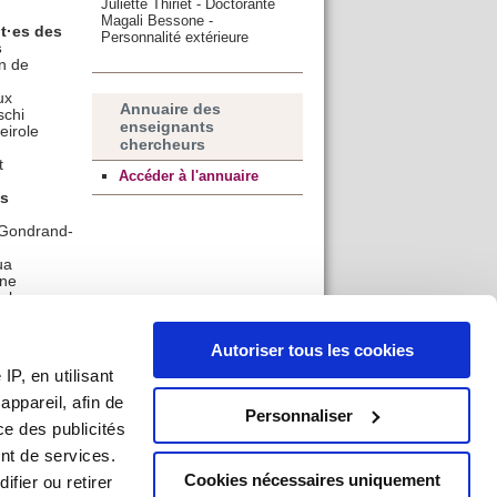
Juliette Thiriet - Doctorante
Magali Bessone -
t·es des
Personnalité extérieure
s
n de
ux
Annuaire des
schi
enseignants
eirole
chercheurs
t
Accéder à l'annuaire
és
Gondrand-
ua
one
el
es
Autoriser tous les cookies
P, en utilisant
imon
ard
ppareil, afin de
Personnaliser
hemal
ce des publicités
ka
y
nt de services.
nd
Cookies nécessaires uniquement
ifier ou retirer
r