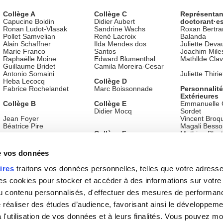
Collège A
Collège C
Représentan
Capucine Boidin
Didier Aubert
doctorant·e
Ronan Ludot-Vlasak
Sandrine Wachs
Roxan Bertra
Pollet Samvelian
René Lacroix
Balanda
Alain Schaffner
Ilda Mendes dos
Juliette Deva
Marie Franco
Santos
Joachim Mile
Raphaëlle Moine
Edward Blumenthal
Mathllde Clav
Guillaume Bridet
Camila Moreira-Cesar
Antonio Somaini
Juliette Thirie
Heba Lecocq
Collège D
Fabrice Rochelandet
Marc Boissonnade
Personnalit
Extérieures
Collège B
Collège E
Emmanuelle 
Didier Mocq
Sordet
Jean Foyer
Vincent Broq
Béatrice Pire
Magali Bess
Collège F
Mathieu Blest
Suzanne Rodin
Invité·es
de vos données
permanent·
Agnès Billy
ires
traitons vos données personnelles, telles que votre adresse I
Marjolaine S
Emeline Julli
 cookies pour stocker et accéder à des informations sur votre a
Kamila Bouc
 du contenu personnalisés, d'effectuer des mesures de performan
Ewa Rakows
Eléonore Lal
e réaliser des études d’audience, favorisant ainsi le développeme
Patrice Rola
l'utilisation de vos données et à leurs finalités. Vous pouvez mod
Marc Scherre