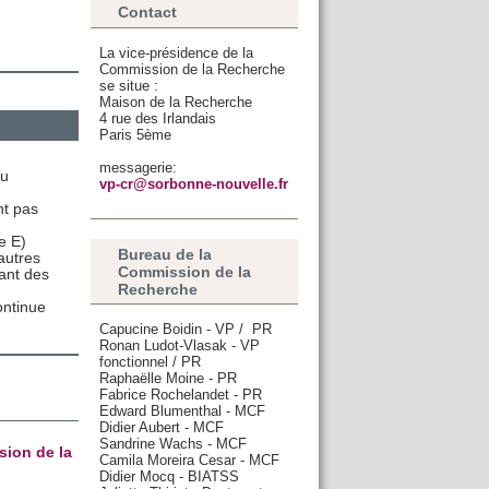
Contact
La vice-présidence de la
Commission de la Recherche
se situe :
Maison de la Recherche
4 rue des Irlandais
Paris 5ème
messagerie:
du
vp-cr@sorbonne-nouvelle.fr
nt pas
e E)
Bureau de la
autres
Commission de la
ant des
Recherche
ontinue
Capucine Boidin - VP / PR
Ronan Ludot-Vlasak - VP
fonctionnel / PR
Raphaëlle Moine - PR
Fabrice Rochelandet - PR
Edward Blumenthal - MCF
Didier Aubert - MCF
Sandrine Wachs - MCF
sion de la
Camila Moreira Cesar - MCF
Didier Mocq - BIATSS