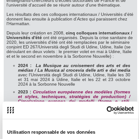
enseignants-chercheurs d'écoles doctorales de France et de
l'université d'accueil de se réunir autour d'une thématique.
Les résultats des ces colloques internationaux / Universités d'été
donnent lieu ensuite à publication d'
Actes
qui paraissent chez
l'Harmattan.
Depuis leur création en 2008,
cinq colloques internationaux /
Universités d'été
ont été organisés. Depuis la crise sanitaire de
2020, les universités d'été ont été remplacées par le séminaire
conjoint ED 267/Università degli Studi di Udine, Udine, Italie (se
déroulant en deux volets : le premier volet en mai à Udine, Italie
et et le second en novembre à la Sorbonne Nouvelle) :
2024 :
La Musique au croisement des arts et des
médias / La Musica al crocevia delle arti e dei media
avec l'Università degli Studi di Udine, Udine, Italie les 30
et 31 mai 2024 à Udine, Italie et les 22 et 23 octobre
2024 à la Sorbonne Nouvelle
2023 :
Circulation européenne des modèles (formes
et styles, techniques, stratégies de production) /
Circolazione europea dei modelli (forme e stili,
tecniche, strategie di produzione)
avec l'Università
degli Studi di Udine, Udine, Italie les 18 et 19 mai 2023 à
Udine, Italie et les 14 et 15 novembre 2023 à la
Sorbonne Nouvelle
2022 :
Dispositifs de monstration en Arts et
Utilisation responsable de vos données
Médias. Scénographies, expositions, festivals,
installations / Dispositivi di presentazione nelle arti