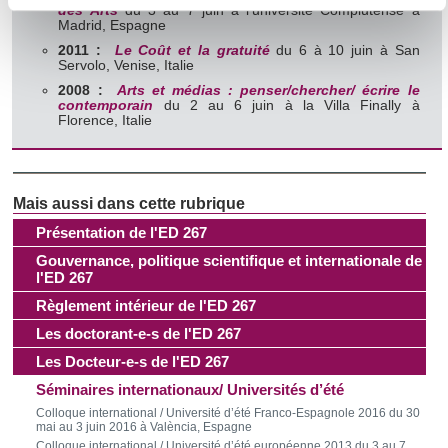
des Arts
du 3 au 7 juin à l'université Complutense à
(empreintes digitales).
Madrid, Espagne
Pour en savoir plus sur le traitement de vos données
2011 :
Le Coût et la gratuité
du 6 à 10 juin à San
Servolo, Venise, Italie
personnelles et définir vos préférences, reportez-vous à la
2008 :
Arts et médias : penser/chercher/ écrire le
section « Détails »
. Vous pouvez modifier ou retirer votre
contemporain
du 2 au 6 juin à la Villa Finally à
consentement à tout moment à partir de la déclaration sur
Florence, Italie
les cookies.
Les cookies nous permettent de personnaliser le contenu
et les annonces, d'offrir des fonctionnalités relatives aux
Présentation de l'ED 267
médias sociaux et d'analyser notre trafic. Nous
Gouvernance, politique scientifique et internationale de
partageons également des informations sur l'utilisation de
l'ED 267
notre site avec nos partenaires de médias sociaux, de
Règlement intérieur de l'ED 267
publicité et d'analyse, qui peuvent combiner celles-ci avec
Les doctorant-e-s de l'ED 267
d'autres informations que vous leur avez fournies ou qu'ils
ont collectées lors de votre utilisation de leurs services.
Les Docteur-e-s de l'ED 267
Séminaires internationaux/ Universités d’été
Colloque international / Université d’été Franco-Espagnole 2016 du 30
mai au 3 juin 2016 à València, Espagne
Colloque international / Université d’été européenne 2013 du 3 au 7