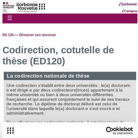
☰
ED 120
>>
Démarrer son doctorat
Codirection, cotutelle de
thèse (ED120)
La codirection nationale de thèse
Une codirection s'établit entre deux universités : le(a) doctorant-
e est dirigé-e par deux codirecteurs(trices) appartenant à la
même université ou bien à deux universités différentes
françaises et qui assurent conjointement le suivi de ses travaux
de recherche. Le diplôme de doctorat délivré est celui de
l'université dans laquelle le(a) doctorant-e s'est inscrit-e et
administrativement.
Pour effectuer une codirection nationale, il est nécessaire de
mettre en place une convention de codirection. Une codirection
doit impérativement être faite et demandée à l’école doctorale
au plus tard
à la fin de la deuxième année de thèse
.