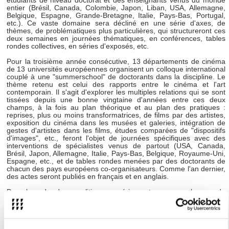
étudiants de niveau doctorat et des enseignants venus du monde
entier (Brésil, Canada, Colombie, Japon, Liban, USA, Allemagne,
Belgique, Espagne, Grande-Bretagne, Italie, Pays-Bas, Portugal,
etc.).
Ce vaste domaine sera décliné en une série d'axes, de
thèmes, de problématiques plus particulières, qui structureront ces
deux semaines en journées thématiques, en conférences, tables
rondes collectives, en séries d'exposés, etc.
Pour la troisième année consécutive, 13 départements de cinéma
de 13 universités européennes organisent un colloque international
couplé à une "summerschool" de doctorants dans la discipline. Le
thème retenu est celui des rapports entre le cinéma et l'art
contemporain. Il s'agit d'explorer les multiples relations qui se sont
tissées depuis une bonne vingtaine d'années entre ces deux
champs, à la fois au plan théorique et au plan des pratiques :
reprises, plus ou moins transformatrices, de films par des artistes,
exposition du cinéma dans les musées et galeries, intégration de
gestes d'artistes dans les films, études comparées de "dispositifs
d'images", etc., feront l'objet de journées spécifiques avec des
interventions de spécialistes venus de partout (USA, Canada,
Brésil, Japon, Allemagne, Italie, Pays-Bas, Belgique, Royaume-Uni,
Espagne, etc., et de tables rondes menées par des doctorants de
chacun des pays européens co-organisateurs. Comme l'an dernier,
des actes seront publiés en français et en anglais.
Dans le cadre de sa politique numérique et pour une plus grande
diffusion à l'international, l'Université Sorbonne Nouvelle - Paris 3
propose aux internautes de suivre en direct les moments forts du
colloque qui seront diffusés sur Sorbonne Nouvelle Télévision.
Grâce à un partenariat avec le Ministère des Affaires étrangères,