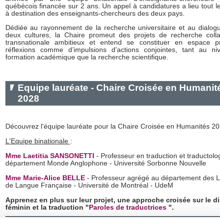
québécois financée sur 2 ans. Un appel à candidatures a lieu tout 
à destination des enseignants-chercheurs des deux pays.
Dédiée au rayonnement de
la recherche universitaire et au dialog
deux cultures, la Chaire promeut des
projets de recherche colla
transnationale ambitieux et entend se constituer en espace pr
réflexions comme d’impulsions d’actions conjointes, tant au n
formation académique que la recherche scientifique.
Equipe lauréate - Chaire Croisée en Humanit
2028
Découvrez l'équipe lauréate pour la Chaire Croisée en Humanités 2
L'Equipe binationale
:
Mme Laetitia SANSONETTI
- Professeur en traduction et traductolo
département Monde Anglophone - Université Sorbonne Nouvelle
Mme Marie-Alice BELLE
- Professeur agrégé au département des Li
de Langue Française - Université de Montréal - UdeM
Apprenez en plus sur leur projet, une approche croisée sur le d
féminin et la traduction "
Paroles de traductrices
".