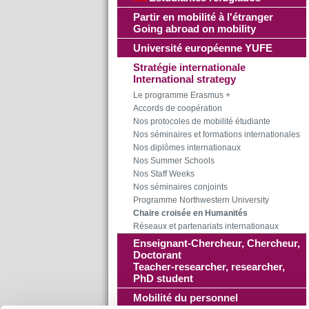
Partir en mobilité à l'étranger
Going abroad on mobility
Université européenne YUFE
Stratégie internationale
International strategy
Le programme Erasmus +
Accords de coopération
Nos protocoles de mobilité étudiante
Nos séminaires et formations internationales
Nos diplômes internationaux
Nos Summer Schools
Nos Staff Weeks
Nos séminaires conjoints
Programme Northwestern University
Chaire croisée en Humanités
Réseaux et partenariats internationaux
Enseignant-Chercheur, Chercheur,
Doctorant
Teacher-researcher, researcher,
PhD student
Mobilité du personnel