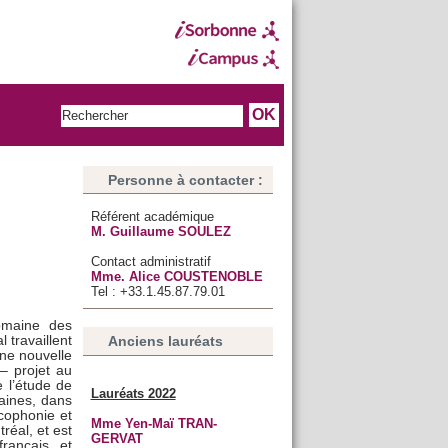
Personne à contacter :
Référent académique
M. Guillaume SOULEZ
Contact administratif
Mme. Alice COUSTENOBLE
Tel : +33.1.45.87.79.01
omaine des
Anciens lauréats
 travaillent
une nouvelle
– projet au
e l’étude de
Lauréats 2022
maines, dans
ncophonie et
Mme Yen-Maï TRAN-
réal, et est
GERVAT
rançais et