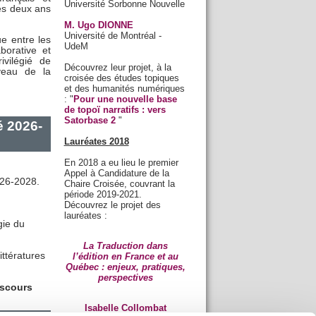
Université Sorbonne Nouvelle
les deux ans
M. Ugo DIONNE
Université de Montréal -
ue entre les
UdeM
borative et
ivilégié de
Découvrez leur projet, à la
iveau de la
croisée des études topiques
et des humanités numériques
: "
Pour une nouvelle base
de topoï narratifs : vers
Satorbase 2
"
é 2026-
Lauréates 2018
En 2018 a eu lieu le premier
Appel à Candidature de la
026-2028.
Chaire Croisée, couvrant la
période 2019-2021.
Découvrez le projet des
lauréates :
gie du
La Traduction dans
ttératures
l’édition en France et au
Québec : enjeux, pratiques,
perspectives
iscours
Isabelle Collombat