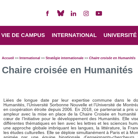
VIE DE CAMPUS
INTERNATIONAL
UNIVERSITÉ
Accueil
>>
International
>>
Stratégie internationale
>>
Chaire croisée en Humanités
Chaire croisée en Humanités
Liées de longue date par leur expertise commune dans le d
Humanités, l’Université Sorbonne Nouvelle et l’Université de Montréal
en coopération étroite depuis 2006. En 2018, ce partenariat a pris 
ampleur avec la mise en place de la Chaire Croisée en humanité 
cœur de l’Initiative pour le développement des Humanités. Elle vis
différentes thématiques en lien avec les lettres et les sciences hu
une approche globale imbriquant les langues, la littérature, la Fra
les études culturelles. Elle se déploie simultanément à Paris et à Mont
animée par une équipe binationale d’enseignants-chercheurs f