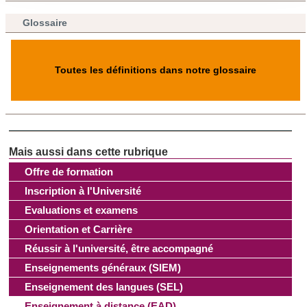
consentement à tout moment à partir de la déclaration sur
Glossaire
les cookies.
Les cookies nous permettent de personnaliser le contenu
Toutes les définitions dans notre glossaire
et les annonces, d'offrir des fonctionnalités relatives aux
médias sociaux et d'analyser notre trafic. Nous
partageons également des informations sur l'utilisation de
notre site avec nos partenaires de médias sociaux, de
publicité et d'analyse, qui peuvent combiner celles-ci avec
d'autres informations que vous leur avez fournies ou qu'ils
Offre de formation
ont collectées lors de votre utilisation de leurs services.
Inscription à l'Université
Evaluations et examens
Orientation et Carrière
Réussir à l'université, être accompagné
Enseignements généraux (SIEM)
Enseignement des langues (SEL)
Enseignement à distance (EAD)