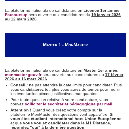
La plateforme nationale de candidature en
Licence 1er année
,
Parcoursup
sera ouverte aux candidatures du
19 janvier 2026
au 12 mars 2026
.
Master 1 - MonMaster
La plateforme nationale de candidature en
Master 1er année
,
monmaster.gouv.fr
sera ouverte aux candidatures du
17 février
2026 au 16 mars 2026
.
Conseil :
ne pas attendre la date limite pour candidater. Plus
vous candidaterez tôt, plus vous aurez du temps pour réunir
les éventuelles pièces justificatives manquantes.
Pour toute question relative à votre candidature, vous
pouvez
solliciter le secrétariat pédagogique par mail
.
Attention !
Quand vous créez votre compte sur la
plateforme MonMaster des questions vont apparaître.
Si
vous êtes étudiant international hors Union Européenne
et que
vous voulez candidater dans le M1 Distance,
répondez "oui" à la dernière question.