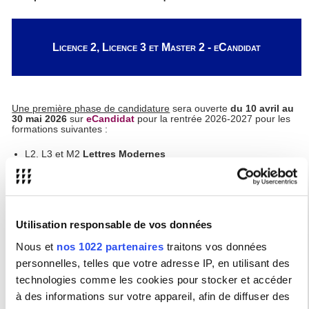
Licence 2, Licence 3 et Master 2 - eCandidat
Une première phase de candidature
sera ouverte
du 10 avril au
30 mai 2026
sur
eCandidat
pour la rentrée 2026-2027 pour les
formations suivantes :
L2, L3 et M2
Lettres Modernes
L2, L3 et M2
Sciences du Langage
M2
Littérature Générale et Comparée
M2
Didactique du Français Langue Etrangere
Diplôme universitaire d'enseignement du Français
Langue Etrangere et Seconde (DUEFLES)
Utilisation responsable de vos données
Nous et
nos 1022 partenaires
traitons vos données
personnelles, telles que votre adresse IP, en utilisant des
Une seconde phase de candidature
sera ouverte
du 27 août au
3 septembre 2026
sur
eCandidat
pour la rentrée 2026-2027
technologies comme les cookies pour stocker et accéder
pour les formations suivantes :
à des informations sur votre appareil, afin de diffuser des