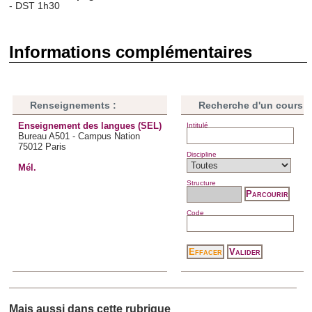
- DST 1h30
publicité et d'analyse, qui peuvent combiner celles-ci avec
d'autres informations que vous leur avez fournies ou qu'ils
Informations complémentaires
ont collectées lors de votre utilisation de leurs services.
Renseignements :
Recherche d'un cours
Enseignement des langues (SEL)
Intitulé
Bureau A501 - Campus Nation
75012 Paris
Discipline
Mél.
Structure
Code