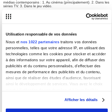
médias contemporains : 1. Au cinéma (principalement). 2. Dans les
séries TV. 3. Dans le jeu vidéo.
La mythologie livre des thèmes, récits et personnages à la très libre
adaptation des scénaristes. Elle offre aussi, par sa plasticité
narrative, des modèles de composition (ex. écoles scénaristiques
américaines se réclamant des mythes héroïques pour construire
leurs schémas narratifs/scénarios ludiques partiellement ouverts et
non-linéaires). Ces écritures contemporaines renouent
Utilisation responsable de vos données
paradoxalement avec certains aspects du mythe antique (public
étendu, flexibilité auctoriale, pluralité formelle écrit/visuel/sonore).
Nous et
nos 1022 partenaires
traitons vos données
personnelles, telles que votre adresse IP, en utilisant des
technologies comme les cookies pour stocker et accéder
Programme
. 1. Transpositions : Raconter un mythe (aventure,
péplum) ; Traditions et relectures (politiques, sociologiques,
à des informations sur votre appareil, afin de diffuser des
esthétiques) ; Hommages et parodies. 2. Le mythe comme modèle
scénaristique : Rappels théoriques, mythes initiatiques ; Le
publicités et du contenu personnalisés, d'effectuer des
monomythe et le voyage du héros. 3. Frontières du mythe :
mesures de performance des publicités et du contenu,
Religion, conte ; « Mythes » modernes. 4. Séries. Jeux.
ainsi que de réaliser des études d’audience, favorisant
ainsi le développement de services. Vous avez le choix
Horaires
quant à l'utilisation de vos données et à leurs finalités.
Vous pouvez modifier ou retirer votre consentement à tout
DISTANCIEL ASYNCHRONE
Afficher les détails
moment en consultant la Déclaration relative aux cookies
ou en cliquant sur l'icône de confidentialité.