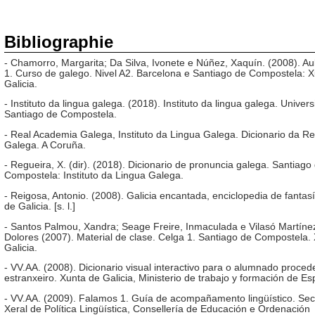
Bibliographie
- Chamorro, Margarita; Da Silva, Ivonete e Núñez, Xaquín. (2008). Au
1. Curso de galego. Nivel A2. Barcelona e Santiago de Compostela: 
Galicia.
- Instituto da lingua galega. (2018). Instituto da lingua galega. Univer
Santiago de Compostela.
- Real Academia Galega, Instituto da Lingua Galega. Dicionario da R
Galega. A Coruña.
- Regueira, X. (dir). (2018). Dicionario de pronuncia galega. Santiago
Compostela: Instituto da Lingua Galega.
- Reigosa, Antonio. (2008). Galicia encantada, enciclopedia de fantas
de Galicia. [s. l.]
- Santos Palmou, Xandra; Seage Freire, Inmaculada e Vilasó Martíne
Dolores (2007). Material de clase. Celga 1. Santiago de Compostela.
Galicia.
- VV.AA. (2008). Dicionario visual interactivo para o alumnado proced
estranxeiro. Xunta de Galicia, Ministerio de trabajo y formación de E
- VV.AA. (2009). Falamos 1. Guía de acompañamento lingüístico. Sec
Xeral de Política Lingüística, Consellería de Educación e Ordenación