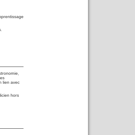
pprentissage
s.
astronomie,
les
n lien avec
licien hors