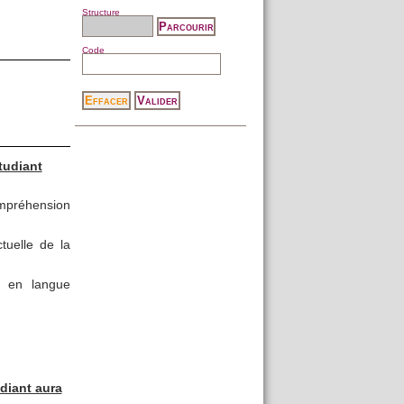
Structure
Code
tudiant
mpréhension
ctuelle de la
s en langue
udiant aura