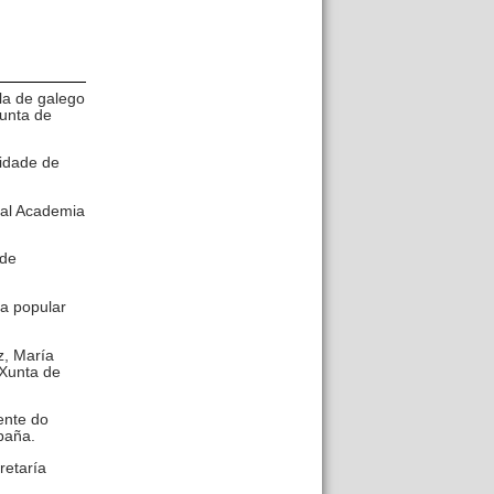
la de galego
Xunta de
sidade de
eal Academia
 de
ía popular
z, María
 Xunta de
ente do
spaña.
retaría