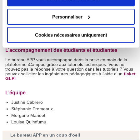
projets pédagogiques de l’université : hybridation, création de
Si vous le permettez, nous aimerions également :
nouvelles formations, médiatisation des ressources
pédagogiques, enquêtes enseignants ou enseignantes
Collecter des informations sur votre localisation
Personnaliser
(amélioration de l'offre pédagogique, conditions
géographique qui peuvent être précises à plusieurs
d'enseignement...), MOOC...
Vous avez un projet institutionnel et souhaitez être accompagné
mètres près
ou accompagnée ? Contactez
appui.pedagogie@sorbonne-
Cookies nécessaires uniquement
Identifier votre appareil en l'analysant activement
nouvelle.fr
.
pour en relever les caractéristiques spécifiques
L’accompagnement des étudiants et étudiantes
(empreintes digitales).
Pour en savoir plus sur le traitement de vos données
Le bureau APP vous accompagne dans la prise en main de la
plateforme iCampus grâce aux tutoriels techniques. Vous ne
personnelles et définir vos préférences, reportez-vous à la
trouvez pas la réponse à votre question dans les tutoriels ? Vous
pouvez solliciter les ingénieures pédagogiques à l'aide d'un
ticket
section « Détails »
. Vous pouvez modifier ou retirer votre
GLPI
.
consentement à tout moment à partir de la déclaration sur
les cookies.
L’équipe
Justine Cabrero
Les cookies nous permettent de personnaliser le contenu
Stéphanie Fremeaux
et les annonces, d'offrir des fonctionnalités relatives aux
Morgane Maridet
médias sociaux et d'analyser notre trafic. Nous
Louise Quimfumu
partageons également des informations sur l'utilisation de
notre site avec nos partenaires de médias sociaux, de
Le bureau APP en un coup d'oeil