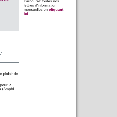
es de
Parcourez toutes nos
lettres d'information
mensuelles en
cliquant
ici
e
e plaisir de
pour la
h
(Amphi