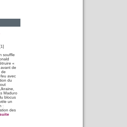
e
1]
 souffle
Donald
truire «
» avant de
t de
-feu avec
tion du
tout
Ukraine,
ás Maduro
du blocus
vèle un
 :
ation des
 suite