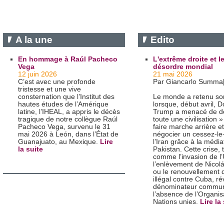
A la une
Edito
En hommage à Raúl Pacheco
L'extrême droite et l
Vega
désordre mondial
12 juin 2026
21 mai 2026
C’est avec une profonde
Par Giancarlo Summa[
tristesse et une vive
consternation que l’Institut des
Le monde a retenu son
hautes études de l’Amérique
lorsque, début avril, 
latine, l’IHEAL, a appris le décès
Trump a menacé de dé
tragique de notre collègue Raúl
toute une civilisation 
Pacheco Vega, survenu le 31
faire marche arrière e
mai 2026 à León, dans l’État de
négocier un cessez-le
Guanajuato, au Mexique.
Lire
l’Iran grâce à la média
la suite
Pakistan. Cette crise, 
comme l’invasion de l’
l’enlèvement de Nicol
ou le renouvellement 
illégal contre Cuba, ré
dénominateur commun
l’absence de l’Organis
Nations unies.
Lire la