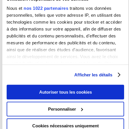
Coopération internationale
Nous et
nos 1022 partenaires
traitons vos données
personnelles, telles que votre adresse IP, en utilisant des
Nos accords de
technologies comme les cookies pour stocker et accéder
coopération
à des informations sur votre appareil, afin de diffuser des
Nos protocoles de
mobilité étudiante
publicités et du contenu personnalisés, d'effectuer des
mesures de performance des publicités et du contenu,
Le programme
Erasmus+
ainsi que de réaliser des études d’audience, favorisant
ainsi le développement de services. Vous avez le choix
quant à l'utilisation de vos données et à leurs finalités.
Contact
Vous pouvez modifier ou retirer votre consentement à tout
Afficher les détails
moment en consultant la Déclaration relative aux cookies
ou en cliquant sur l'icône de confidentialité.
La Direction des
Affaires Internationales
Autoriser tous les cookies
Si vous le permettez, nous aimerions également :
Suivez la DAI sur les réseaux sociaux
Collecter des informations sur votre localisation
Personnaliser
géographique qui peuvent être précises à plusieurs
mètres près
Cookies nécessaires uniquement
Identifier votre appareil en l'analysant activement
Opportunités à l'étranger