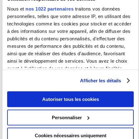
Coopération internationale
Nous et
nos 1022 partenaires
traitons vos données
personnelles, telles que votre adresse IP, en utilisant des
Nos accords de
technologies comme les cookies pour stocker et accéder
coopération
à des informations sur votre appareil, afin de diffuser des
Nos protocoles de
mobilité étudiante
publicités et du contenu personnalisés, d'effectuer des
mesures de performance des publicités et du contenu,
Le programme
Erasmus+
ainsi que de réaliser des études d’audience, favorisant
ainsi le développement de services. Vous avez le choix
quant à l'utilisation de vos données et à leurs finalités.
Contact
Vous pouvez modifier ou retirer votre consentement à tout
Afficher les détails
moment en consultant la Déclaration relative aux cookies
ou en cliquant sur l'icône de confidentialité.
La Direction des
Affaires Internationales
Autoriser tous les cookies
Si vous le permettez, nous aimerions également :
Suivez la DAI sur les réseaux sociaux
Collecter des informations sur votre localisation
Personnaliser
géographique qui peuvent être précises à plusieurs
mètres près
Cookies nécessaires uniquement
Identifier votre appareil en l'analysant activement
Opportunités à l'étranger