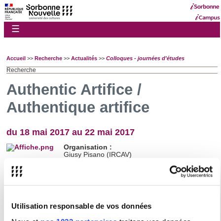
☰
Accueil
>>
Recherche
>>
Actualités
>>
Colloques - journées d'études
Recherche
Authentic Artifice /
Authentique artifice
du 18 mai 2017 au 22 mai 2017
Organisation :
Giusy Pisano (IRCAV)
Type :
Colloque / Journée d'étude
Utilisation responsable de vos données
Lieu(x) :
Université de Montréal