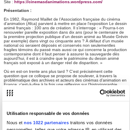
Site :
https://cinemasdanimations.wordpress.com/
Présentation :
En 1982, Raymond Maillet de l’Association française du cinéma
d’animation (Afca) parvient à mettre en place l’exposition Le dessin
animé français : 100 ans de création. Il s’interroge : « Pourra-t-on
renouveler pareille exposition dans dix ans (pour le centenaire de
la première projection publique d’un dessin animé au Musée Grévin
par exemple) dans vingt ou cinquante ans ? À défaut d’un musée
national où seraient déposés et conservés non seulementles
fragiles témoins du passé mais aussi ce qui concerne la production
contemporaine dont il faut penser à assurer la sauvegarde dès
aujourd’hui, il est à craindre que le patrimoine du dessin animé
français soit exposé à un danger réel de disparition. »
Où en est-on trente ans plus tard ? C’est précisément cette
question que ce colloque se propose de soulever, à travers la
problématique des archives et acteurs des cinémas d’animation en
France, c’est-à-dire à la fois une réflexion sur l’historiographie,
l’archivistique, les premiers observateurs français, mais aussi un
état des lieux des nouveauxacteurs et des pratiques
contemporaines. Nous aurons également à coeur d’organiser un
certain nombre de tables rondes, conçues comme un lieu de
discussion entre des professionnels, des journalistes et écrivains et
les chercheurs invités. En effet, alors que les universités anglo-
Utilisation responsable de vos données
saxonnes possèdent des groupes de recherche ou des revues
consacrés au cinéma d’animation depuis de nombreuses années –
Nous et
nos 1022 partenaires
traitons vos données
l’
Animation Journal
fondé en 1991 par Maureen Furniss ou encore
l’Animation Research Centre dirigé par Susan Buchan – la France
personnelles, telles que votre adresse IP, en utilisant des