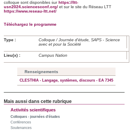
colloque sont disponibles sur
https://ltt-
usn2024.sciencesconf.org/
et sur le site du Réseau LTT
Les cookies nous permettent de personnaliser le contenu
https://www.reseau-ltt.net/
et les annonces, d'offrir des fonctionnalités relatives aux
médias sociaux et d'analyser notre trafic. Nous
Téléchargez le programme
partageons également des informations sur l'utilisation de
notre site avec nos partenaires de médias sociaux, de
Type :
Colloque / Journée d'étude, SAPS - Science
avec et pour la Société
publicité et d'analyse, qui peuvent combiner celles-ci avec
d'autres informations que vous leur avez fournies ou qu'ils
Lieu(x) :
Campus Nation
ont collectées lors de votre utilisation de leurs services.
Renseignements
CLESTHIA - Langage, systèmes, discours - EA 7345
Activités scientifiques
Colloques - journées d'études
Conférences
Soutenances