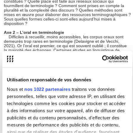
constitués ? Quelle place est faite aux réseaux sociaux qui
fourmillent de terminologie ? Comment sont prises en compte la
pluralité et la complexité des discours ? Quelles méthodes sont
mises en œuvre pour élaborer des ressources terminographiques ?
Sous quelles formes celles-ci sont-elles aujourd’hui mises à
disposition ?
Axe 2 – L’oral en terminologie
Difficiles à recueillir, moins accessibles, les corpus oraux sont
demeurés trop rares en terminologie (Delavigne et de Vecchi,
2021). Or l’oral est premier, ce qui est souvent oublié ; il constitue
la majorité des échanges. Certaines études en linguistique de
corpus se sont emparées des questions et des enjeux liés à l’oral
(Grossmann, Krzyżanowska, 2020 ; Tutin, 2020 ; Luodonpää-Mann
et al. 2022) ; en terminologie, quelques travaux ont été menés (par
exemple Gautier et Bach, 2017; Mangiante, 2011). Quelle est
aujourd’hui la place de l’oral au sein de la discipline ? Quels types
d’enquêtes sont mises en œuvre ? Lorsque l’oral est pris en
Utilisation responsable de vos données
compte dans les études terminologiques, comment est-il mobilisé ?
En trouve-t-on des traces dans les ressources terminographiques ?
Nous et
nos 1022 partenaires
traitons vos données
Axe 3 – Terminologie et simplification
personnelles, telles que votre adresse IP, en utilisant des
Quels que soient les terrains, l’étude des termes est
technologies comme les cookies pour stocker et accéder
indissociable de la prise en compte des besoins : descriptions
terminologiques, création de ressources terminographiques, aide à
à des informations sur votre appareil, afin de diffuser des
la traduction, aménagement linguistique, équipement
terminologique, normalisation, politiquelinguistique, documentation,
publicités et du contenu personnalisés, d'effectuer des
rédaction technique, management, recommandations pour les
mesures de performance des publicités et du contenu,
praticiens... Il faut y ajouter aujourd’hui une demande sociale forte
de simplification des écrits à finalité utilitaire. La lisibilité se gagne
ainsi que de réaliser des études d’audience, favorisant