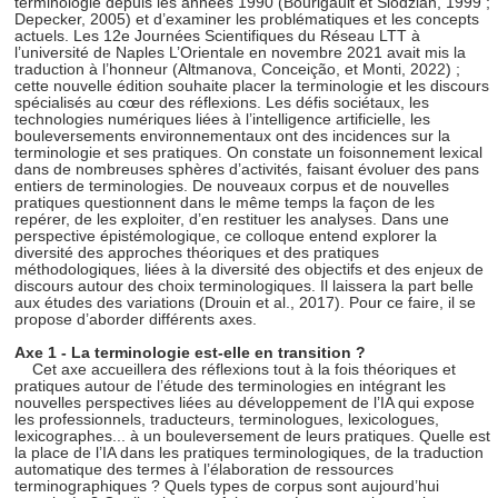
terminologie depuis les années 1990 (Bourigault et Slodzian, 1999 ;
Depecker, 2005) et d’examiner les problématiques et les concepts
actuels. Les 12e Journées Scientifiques du Réseau LTT à
l’université de Naples L’Orientale en novembre 2021 avait mis la
traduction à l’honneur (Altmanova, Conceição, et Monti, 2022) ;
cette nouvelle édition souhaite placer la terminologie et les discours
spécialisés au cœur des réflexions. Les défis sociétaux, les
technologies numériques liées à l’intelligence artificielle, les
bouleversements environnementaux ont des incidences sur la
terminologie et ses pratiques. On constate un foisonnement lexical
dans de nombreuses sphères d’activités, faisant évoluer des pans
entiers de terminologies. De nouveaux corpus et de nouvelles
pratiques questionnent dans le même temps la façon de les
repérer, de les exploiter, d’en restituer les analyses. Dans une
perspective épistémologique, ce colloque entend explorer la
diversité des approches théoriques et des pratiques
méthodologiques, liées à la diversité des objectifs et des enjeux de
discours autour des choix terminologiques. Il laissera la part belle
aux études des variations (Drouin et al., 2017). Pour ce faire, il se
propose d’aborder différents axes.
Axe 1 - La terminologie est-elle en transition ?
Cet axe accueillera des réflexions tout à la fois théoriques et
pratiques autour de l’étude des terminologies en intégrant les
nouvelles perspectives liées au développement de l’IA qui expose
les professionnels, traducteurs, terminologues, lexicologues,
lexicographes... à un bouleversement de leurs pratiques. Quelle est
la place de l’IA dans les pratiques terminologiques, de la traduction
automatique des termes à l’élaboration de ressources
terminographiques ? Quels types de corpus sont aujourd’hui