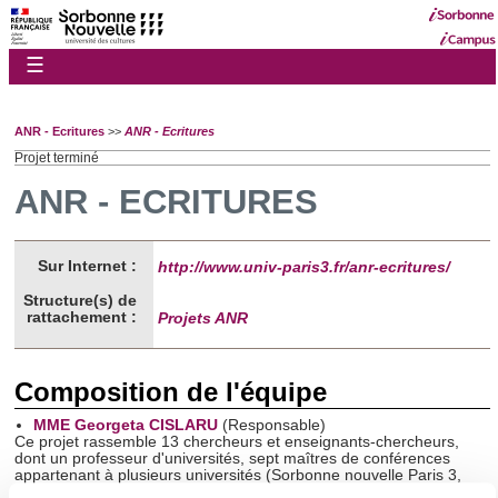
☰
ANR - Ecritures
>>
ANR - Ecritures
Projet terminé
ANR - ECRITURES
Sur Internet :
http://www.univ-paris3.fr/anr-ecritures/
Structure(s) de
rattachement :
Projets ANR
Composition de l'équipe
MME Georgeta CISLARU
(Responsable)
Ce projet rassemble 13 chercheurs et enseignants-chercheurs,
dont un professeur d'universités, sept maîtres de conférences
appartenant à plusieurs universités (Sorbonne nouvelle Paris 3,
Paris Ouest Nanterre La Défense, Paris Descartes, Université de