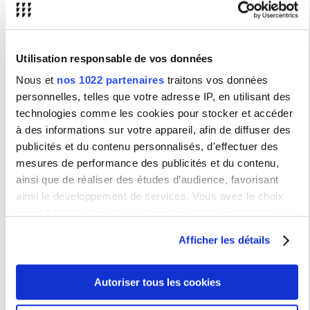
Bretagne), un chargé de recherches HDR (CNRS-CeRCA
Poitiers), un post-doctorant et trois doctorants.
Utilisation responsable de vos données
Présentation
Nous et
nos 1022 partenaires
traitons vos données
personnelles, telles que votre adresse IP, en utilisant des
Brouillons d'écrits sociaux : approche génétique, discursive et
technologies comme les cookies pour stocker et accéder
textométrique de l'écriture professionnelle.
à des informations sur votre appareil, afin de diffuser des
Drafts of Social Workers' Writings: a Genetic, Discursive and
Textometric Study of Professional Writing
publicités et du contenu personnalisés, d'effectuer des
mesures de performance des publicités et du contenu,
ANR
ainsi que de réaliser des études d’audience, favorisant
ainsi le développement de services. Vous avez le choix
quant à l'utilisation de vos données et à leurs finalités.
Vous pouvez modifier ou retirer votre consentement à tout
Afficher les détails
moment en consultant la Déclaration relative aux cookies
Vos interlocuteurs
ou en cliquant sur l'icône de confidentialité.
DiRVED - Ingénierie des projets de recherche, international
Autoriser tous les cookies
Si vous le permettez, nous aimerions également :