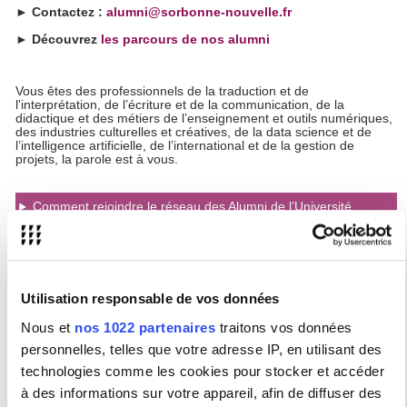
► Contactez :
alumni@sorbonne-nouvelle.fr
► Découvrez
les parcours de nos alumni
Vous êtes des professionnels de la traduction et de
l'interprétation, de l’écriture et de la communication, de la
didactique et des métiers de l’enseignement et outils numériques,
des industries culturelles et créatives, de la data science et de
l’intelligence artificielle, de l’international et de la gestion de
projets, la parole est à vous.
Comment rejoindre le réseau des Alumni de l’Université
Sorbonne Nouvelle?
Existe-t-il des associations d’Alumni de l’USN?
Comment savoir si je fais partie des alumni de la Sorbonne
Utilisation responsable de vos données
Nouvelle ?
Nous et
nos 1022 partenaires
traitons vos données
Comment exercer mes droits concernant les données
personnelles que je confie au réseau alumni ?
personnelles, telles que votre adresse IP, en utilisant des
technologies comme les cookies pour stocker et accéder
Comment dois-je communiquer sur mon diplôme sur les
à des informations sur votre appareil, afin de diffuser des
réseaux ou auprès de mon employeur ?