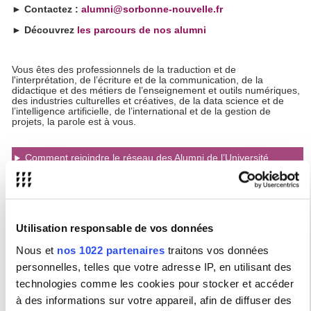
► Contactez :
alumni@sorbonne-nouvelle.fr
► Découvrez
les parcours de nos alumni
Vous êtes des professionnels de la traduction et de
l'interprétation, de l’écriture et de la communication, de la
didactique et des métiers de l’enseignement et outils numériques,
des industries culturelles et créatives, de la data science et de
l’intelligence artificielle, de l’international et de la gestion de
projets, la parole est à vous.
Comment rejoindre le réseau des Alumni de l’Université
Sorbonne Nouvelle?
Existe-t-il des associations d’Alumni de l’USN?
Comment savoir si je fais partie des alumni de la Sorbonne
Utilisation responsable de vos données
Nouvelle ?
Nous et
nos 1022 partenaires
traitons vos données
Comment exercer mes droits concernant les données
personnelles que je confie au réseau alumni ?
personnelles, telles que votre adresse IP, en utilisant des
technologies comme les cookies pour stocker et accéder
Comment dois-je communiquer sur mon diplôme sur les
à des informations sur votre appareil, afin de diffuser des
réseaux ou auprès de mon employeur ?