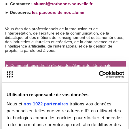
► Contactez :
alumni@sorbonne-nouvelle.fr
► Découvrez
les parcours de nos alumni
Vous êtes des professionnels de la traduction et de
l'interprétation, de l’écriture et de la communication, de la
didactique et des métiers de l’enseignement et outils numériques,
des industries culturelles et créatives, de la data science et de
l’intelligence artificielle, de l’international et de la gestion de
projets, la parole est à vous.
Comment rejoindre le réseau des Alumni de l’Université
Sorbonne Nouvelle?
Existe-t-il des associations d’Alumni de l’USN?
Comment savoir si je fais partie des alumni de la Sorbonne
Utilisation responsable de vos données
Nouvelle ?
Nous et
nos 1022 partenaires
traitons vos données
Comment exercer mes droits concernant les données
personnelles que je confie au réseau alumni ?
personnelles, telles que votre adresse IP, en utilisant des
technologies comme les cookies pour stocker et accéder
Comment dois-je communiquer sur mon diplôme sur les
à des informations sur votre appareil, afin de diffuser des
réseaux ou auprès de mon employeur ?