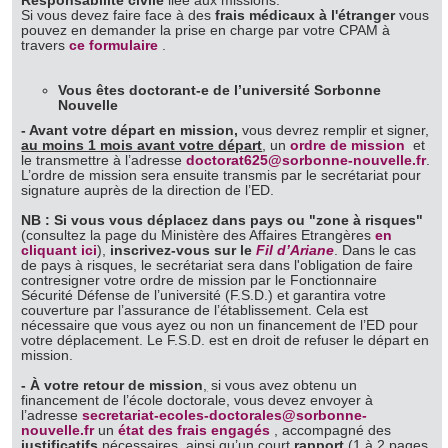
Responsabilité civile
liée aux missions.
Si vous devez faire face à des
frais médicaux à l'étranger
vous
pouvez en demander la prise en charge par votre CPAM à
travers
ce formulaire
.
Vous êtes doctorant-e
de l’université Sorbonne
Nouvelle
- Avant votre départ en mission,
vous devrez remplir et signer,
au moins 1 mois avant votre départ
, un
ordre de mission
et
le transmettre à l’adresse
doctorat625@sorbonne-nouvelle.fr
.
L’ordre de mission sera ensuite transmis par le secrétariat pour
signature auprès de la direction de l’ED.
NB : Si vous vous déplacez dans pays ou "zone à risques"
(consultez la page du Ministère des Affaires Etrangères
en
cliquant ici
),
inscrivez-vous sur le
Fil d’Ariane
. Dans le cas
de pays à risques, le secrétariat sera dans l'obligation de faire
contresigner votre ordre de mission par le Fonctionnaire
Sécurité Défense de l’université (F.S.D.) et garantira votre
couverture par l’assurance de l’établissement. Cela est
nécessaire que vous ayez ou non un financement de l’ED pour
votre déplacement. Le F.S.D. est en droit de refuser le départ en
mission.
- À votre retour de mission
,
si vous avez obtenu un
financement de l’école doctorale, vous devez envoyer à
l’adresse
secretariat-ecoles-doctorales@sorbonne-
nouvelle.fr
un
état des frais engagés
, accompagné des
justificatifs
nécessaires, ainsi qu’un court
rapport
(1 à 2 pages