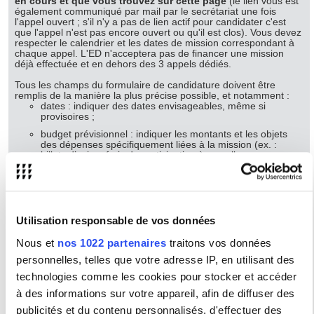
en cours et que vous trouvez sur cette page
(le lien vous est
également communiqué par mail par le secrétariat une fois
l'appel ouvert ; s'il n'y a pas de lien actif pour candidater c'est
que l'appel n'est pas encore ouvert ou qu'il est clos). Vous devez
respecter le calendrier et les dates de mission correspondant à
chaque appel. L'ED n'acceptera pas de financer une mission
déjà effectuée et en dehors des 3 appels dédiés.
Tous les champs du formulaire de candidature doivent être
remplis de la manière la plus précise possible, et notamment :
dates : indiquer des dates envisageables, même si
provisoires ;
budget prévisionnel : indiquer les montants et les objets
des dépenses spécifiquement liées à la mission (ex. :
billets d’avion, frais de participation à un colloque,
logement, etc.).
justification de la mission : détailler la raison de la
mission. Il ne s’agit pas de présenter son projet de
recherche, mais de montrer l’utilité de cette mobilité en
relation avec votre thèse.
Utilisation responsable de vos données
Nous et
nos 1022 partenaires
traitons vos données
L'ED ne couvre pas :
personnelles, telles que votre adresse IP, en utilisant des
- les frais de nourriture
- la participation à colloque sans communication du (de la)
technologies comme les cookies pour stocker et accéder
doctorant-e
à des informations sur votre appareil, afin de diffuser des
- des frais ou déplacements avec un véhicule personnel
- une mission vers Paris (sauf dans le cadre d'une cotutelle)
publicités et du contenu personnalisés, d'effectuer des