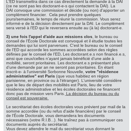
L'ED transmettra dans ce cas directement la demande à la DAI
consentement à tout moment à partir de la déclaration sur
(ce ne sont pas les doctorant-e-s qui contactent la DAI). La
les cookies.
DAI convoque une commission et décide (ou non) d'apporter un
complément financier. Cela peut prendre quelques
jours/semaines, le temps de réunir la commission. Vous serez
informé-e de la décision directement par la DAI. Le complément
Les cookies nous permettent de personnaliser le contenu
sera versé à l'ED qui le reversera ensuite au (à la) doctorant-e.
et les annonces, d'offrir des fonctionnalités relatives aux
3) une fois l'appel d'aide aux missions clos
, le bureau ou
médias sociaux et d'analyser notre trafic. Nous
conseil de l'École Doctorale est convoqué et il étudie toutes les
partageons également des informations sur l'utilisation de
demandes qui lui sont parvenues. C'est le bureau ou le conseil
de l'ED qui accorde les sommes accordées selon des règles
notre site avec nos partenaires de médias sociaux, de
définies par le conseil de l'ED
.
Les doctorant.e.s non financé.e.s,
ainsi que ceux/celles n’ayant jamais bénéficié d’une aide à
publicité et d'analyse, qui peuvent combiner celles-ci avec
mobilité, seront prioritaires. Les doctorant.e.s présentant plus
d'autres informations que vous leur avez fournies ou qu'ils
d’une demande par an ne seront pas prioritaires. En étant
inscrit-e- à l'université Sorbonne Nouvelle,
votre "résidence
ont collectées lors de votre utilisation de leurs services.
administrative" est Paris
(que vous habitiez en région
parisienne, en province ou à l'étranger). L'université considère
que le lieu de départ des mobilités est Paris, lieu de votre
résidence administrative et les écoles doctorales ne financent
donc pas de mission vers Paris.
La décision du bureau ou du
conseil est souveraine.
Le secrétariat des écoles doctorales vous prévient par mail de la
somme accordée (ou du refus d'aide financière) par le conseil
de l'École Doctorale, vous demandera les documents
nécessaires (votre R.I.B...). Ne traînez pas à communiquer ces
documents auprès du secrétariat.
Vous devez attendre le mail du secrétariat vous donnant le