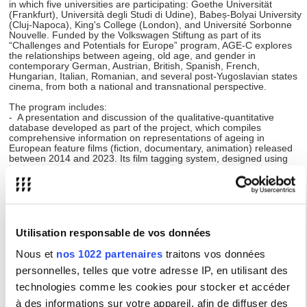
in which five universities are participating: Goethe Universität
(Frankfurt), Università degli Studi di Udine), Babeș-Bolyai University
(Cluj-Napoca), King's College (London), and Université Sorbonne
Nouvelle. Funded by the Volkswagen Stiftung as part of its
“Challenges and Potentials for Europe” program, AGE-C explores
the relationships between ageing, old age, and gender in
contemporary German, Austrian, British, Spanish, French,
Hungarian, Italian, Romanian, and several post-Yugoslavian states
cinema, from both a national and transnational perspective.
The program includes:
- A presentation and discussion of the qualitative-quantitative
database developed as part of the project, which compiles
comprehensive information on representations of ageing in
European feature films (fiction, documentary, animation) released
between 2014 and 2023. Its film tagging system, designed using
both inductive and deductive approaches, was developed based on
critical reflection on key concepts of aging and old age drawn from
cultural gerontology and film studies on ageing, as well as a
exhaustive review of the different cinematographies from 2014 to
2023
- A summary of the results achieved by the five national teams on
the corpora for which they were responsible.
Utilisation responsable de vos données
- A series of case studies, conducted from a comparative and
European perspective, which will focus on prominent themes
Nous et
nos 1022 partenaires
traitons vos données
related to ageing and its gendered dimension in films, on the
personnelles, telles que votre adresse IP, en utilisant des
relationship between genres and modes of representation of age,
and on the visibility of ageing in events that publicize and promote
technologies comme les cookies pour stocker et accéder
films (festivals, awards).
- A round table with professionals and representatives of institutions
à des informations sur votre appareil, afin de diffuser des