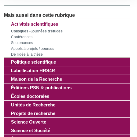
section « Détails »
. Vous pouvez modifier ou retirer votre
consentement à tout moment à partir de la déclaration sur
les cookies.
Activités scientifiques
Colloques - journées d'études
Les cookies nous permettent de personnaliser le contenu
Conférences
et les annonces, d'offrir des fonctionnalités relatives aux
Soutenances
médias sociaux et d'analyser notre trafic. Nous
Appels à projets / bourses
partageons également des informations sur l'utilisation de
De l'idée à la thèse
notre site avec nos partenaires de médias sociaux, de
Politique scientifique
publicité et d'analyse, qui peuvent combiner celles-ci avec
Labellisation HRS4R
d'autres informations que vous leur avez fournies ou qu'ils
Maison de la Recherche
ont collectées lors de votre utilisation de leurs services.
Éditions PSN & publications
Écoles doctorales
Unités de Recherche
Projets de recherche
Science Ouverte
Science et Société