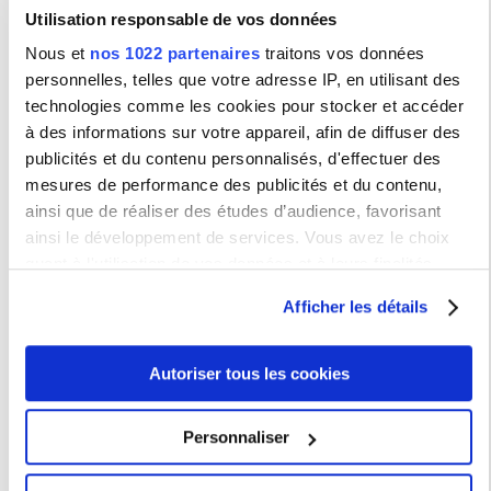
Utilisation responsable de vos données
PRESSES SORBONNE NOUVELLE
Nous et
nos 1022 partenaires
traitons vos données
personnelles, telles que votre adresse IP, en utilisant des
Dernières parutions
technologies comme les cookies pour stocker et accéder
à des informations sur votre appareil, afin de diffuser des
publicités et du contenu personnalisés, d'effectuer des
mesures de performance des publicités et du contenu,
Membre de :
ainsi que de réaliser des études d’audience, favorisant
ainsi le développement de services. Vous avez le choix
UFR Arts & Médias
quant à l'utilisation de vos données et à leurs finalités.
Vous pouvez modifier ou retirer votre consentement à tout
UFR Littérature, Linguistique, Didactique
Afficher les détails
moment en consultant la Déclaration relative aux cookies
ou en cliquant sur l'icône de confidentialité.
UFR Langues, Littératures, Cultures et Sociétés
Étrangères
Autoriser tous les cookies
Si vous le permettez, nous aimerions également :
ESIT
Collecter des informations sur votre localisation
Personnaliser
géographique qui peuvent être précises à plusieurs
IHEAL
mètres près