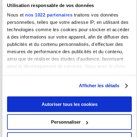
Utilisation responsable de vos données
PRESSES SORBONNE NOUVELLE
Nous et
nos 1022 partenaires
traitons vos données
personnelles, telles que votre adresse IP, en utilisant des
Dernières parutions
technologies comme les cookies pour stocker et accéder
à des informations sur votre appareil, afin de diffuser des
publicités et du contenu personnalisés, d'effectuer des
mesures de performance des publicités et du contenu,
Membre de :
ainsi que de réaliser des études d’audience, favorisant
ainsi le développement de services. Vous avez le choix
UFR Arts & Médias
quant à l'utilisation de vos données et à leurs finalités.
Vous pouvez modifier ou retirer votre consentement à tout
UFR Littérature, Linguistique, Didactique
Afficher les détails
moment en consultant la Déclaration relative aux cookies
ou en cliquant sur l'icône de confidentialité.
UFR Langues, Littératures, Cultures et Sociétés
Étrangères
Autoriser tous les cookies
Si vous le permettez, nous aimerions également :
ESIT
Collecter des informations sur votre localisation
Personnaliser
géographique qui peuvent être précises à plusieurs
IHEAL
mètres près