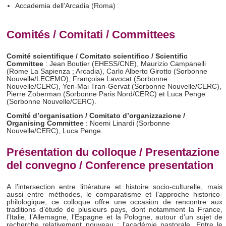
Accademia dell’Arcadia (Roma)
Comités / Comitati / Committees
Comité scientifique / Comitato scientifico / Scientific
Committee
: Jean Boutier (EHESS/CNE), Maurizio Campanelli
(Rome La Sapienza ; Arcadia), Carlo Alberto Girotto (Sorbonne
Nouvelle/LECEMO), Françoise Lavocat (Sorbonne
Nouvelle/CERC), Yen-Mai Tran-Gervat (Sorbonne Nouvelle/CERC),
Pierre Zoberman (Sorbonne Paris Nord/CERC) et Luca Penge
(Sorbonne Nouvelle/CERC).
Comité d’organisation / Comitato d’organizzazione /
Organising Committee
: Noemi Linardi (Sorbonne
Nouvelle/CERC), Luca Penge.
Présentation du colloque / Presentazione
del convegno / Conference presentation
A l’intersection entre littérature et histoire socio-culturelle, mais
aussi entre méthodes, le comparatisme et l’approche historico-
philologique, ce colloque offre une occasion de rencontre aux
traditions d’étude de plusieurs pays, dont notamment la France,
l’Italie, l’Allemagne, l’Espagne et la Pologne, autour d’un sujet de
recherche relativement nouveau : l’académie pastorale. Entre le