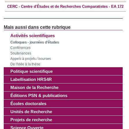
notre site avec nos partenaires de médias sociaux, de
CERC - Centre d'Études et de Recherches Comparatistes - EA 172
publicité et d'analyse, qui peuvent combiner celles-ci avec
d'autres informations que vous leur avez fournies ou qu'ils
ont collectées lors de votre utilisation de leurs services.
Activités scientifiques
Colloques - journées d'études
Conférences
Soutenances
Appels à projets / bourses
De l'idée à la thèse
Politique scientifique
Labellisation HRS4R
Maison de la Recherche
Éditions PSN & publications
Écoles doctorales
Unités de Recherche
Projets de recherche
Science Ouverte