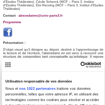
d’Etudes Théâtrales), Cécile Schenck (MCF – Paris 3, Institut
d’Etudes Théâtrales), Eloi Recoing (MCF – Paris 3, Institut d’Etudes
Théâtrales)
Contact
:
abecedaires@univ-paris3.fr
Programme
Présentation :
D’objet visuel qu’il désigne au départ, destiné à l’apprentissage de
la lecture et de l’écriture, l’abécédaire en est venu à recouvrir une
structure de composition tant conceptuelle qu’artistique. Il repose
sur un dispositif mi-scientifique, mi-ludique, qui associe à un
principe de classification arbitraire un contenu empirique librement
déterminé. Forme singulière de l’anthologie, partisane du doute,
l’abécédaire révèle et désigne ses imperfections, se distinguant
ainsi de l’utopie totalisante de l’encyclopédisme comme des index,
répertoires et autres appareils taxinomiques. Indissociable de
Utilisation responsable de vos données
l’alphabet occidental, d’abord lié au graphisme puis adopté dans le
domaine littéraire, l’abécédaire modélise souvent, aujourd’hui,
d’autres pratiques artistiques (au théâtre et au cinéma, en danse et
Nous et
nos 1022 partenaires
traitons vos données
en musique, dans la performance et dans les arts plastiques, les
personnelles, telles que votre adresse IP, en utilisant des
arts numériques), tout comme il s’applique à des formats de
présentation (éditoriaux ou curatoriaux par exemple). Le système
technologies comme les cookies pour stocker et accéder
semble s’être mué en culture. Et c’est précisément cette culture