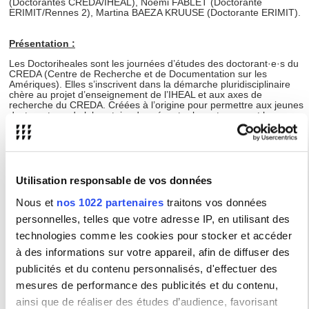
(Doctorantes CREDA/IHEAL), Noemi FABLET (Doctorante
ERIMIT/Rennes 2), Martina BAEZA KRUUSE (Doctorante ERIMIT).
Présentation :
Les Doctoriheales sont les journées d’études des doctorant·e·s du
CREDA (Centre de Recherche et de Documentation sur les
Amériques). Elles s’inscrivent dans la démarche pluridisciplinaire
chère au projet d’enseignement de l’IHEAL et aux axes de
recherche du CREDA. Créées à l’origine pour permettre aux jeunes
doctorant·e·s du laboratoire de présenter leurs travaux et leurs
hypothèses dans un cadre bienveillant, elles sont désormais
ouvertes aux chercheur·se·s d’autres institutions intéressé·e·s par
les problématiques inhérentes aux territoires des Amériques, ainsi
qu’aux étudiant·e·s en Master, quelle que soit l’avancée de leur
projet de recherche.
Utilisation responsable de vos données
Cette septième édition des Doctoriheales a pour but de rassembler
des chercheur·se·s avec une réflexion commune autour de la
Nous et
nos 1022 partenaires
traitons vos données
thématique « Ordre(s) et désordre(s) dans les Amériques ».
Pouvant être pensé tant comme deux entités autonomes,
personnelles, telles que votre adresse IP, en utilisant des
ambivalentes ou encore complémentaires, ce couple
technologies comme les cookies pour stocker et accéder
ordre/désordre concentre une multitude d’enjeux sociaux,
politiques et économiques.
à des informations sur votre appareil, afin de diffuser des
publicités et du contenu personnalisés, d'effectuer des
Programme :
mesures de performance des publicités et du contenu,
ainsi que de réaliser des études d’audience, favorisant