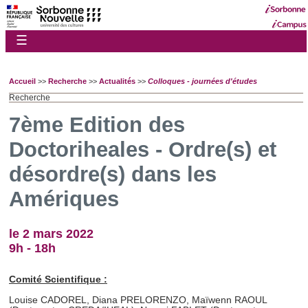
☰
Accueil
>>
Recherche
>>
Actualités
>>
Colloques - journées d'études
Recherche
7ème Edition des
Doctoriheales - Ordre(s) et
désordre(s) dans les
Amériques
le 2 mars 2022
9h - 18h
Comité Scientifique :
Louise CADOREL, Diana PRELORENZO, Maïwenn RAOUL