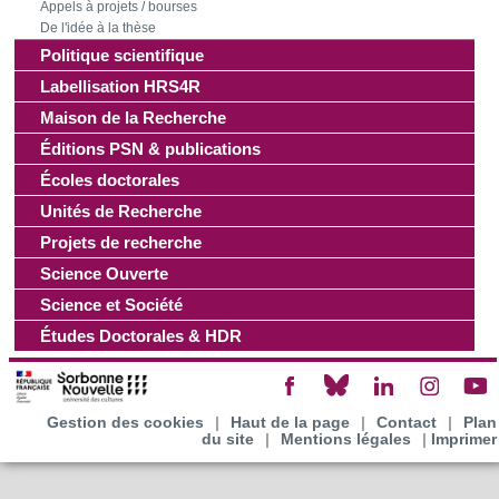
Appels à projets / bourses
De l'idée à la thèse
Les cookies nous permettent de personnaliser le contenu
Politique scientifique
et les annonces, d'offrir des fonctionnalités relatives aux
médias sociaux et d'analyser notre trafic. Nous
Labellisation HRS4R
partageons également des informations sur l'utilisation de
Maison de la Recherche
notre site avec nos partenaires de médias sociaux, de
Éditions PSN & publications
publicité et d'analyse, qui peuvent combiner celles-ci avec
Écoles doctorales
d'autres informations que vous leur avez fournies ou qu'ils
Unités de Recherche
ont collectées lors de votre utilisation de leurs services.
Projets de recherche
Science Ouverte
Science et Société
Études Doctorales & HDR
Gestion des cookies
|
Haut de la page
|
Contact
|
Plan
du site
|
Mentions légales
|
Imprimer