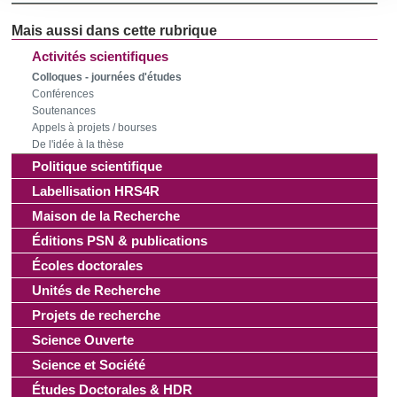
section « Détails »
. Vous pouvez modifier ou retirer votre
consentement à tout moment à partir de la déclaration sur
les cookies.
Activités scientifiques
Colloques - journées d'études
Les cookies nous permettent de personnaliser le contenu
Conférences
et les annonces, d'offrir des fonctionnalités relatives aux
Soutenances
Appels à projets / bourses
médias sociaux et d'analyser notre trafic. Nous
De l'idée à la thèse
partageons également des informations sur l'utilisation de
Politique scientifique
notre site avec nos partenaires de médias sociaux, de
Labellisation HRS4R
publicité et d'analyse, qui peuvent combiner celles-ci avec
d'autres informations que vous leur avez fournies ou qu'ils
Maison de la Recherche
ont collectées lors de votre utilisation de leurs services.
Éditions PSN & publications
Écoles doctorales
Unités de Recherche
Projets de recherche
Science Ouverte
Science et Société
Études Doctorales & HDR