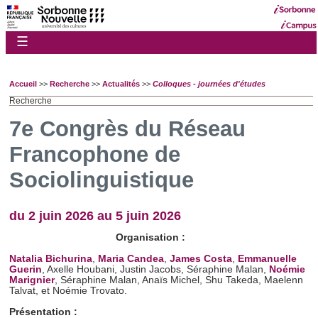
☰
Accueil
>>
Recherche
>>
Actualités
>>
Colloques - journées d'études
Recherche
7e Congrès du Réseau
Francophone de
Sociolinguistique
du 2 juin 2026 au 5 juin 2026
Organisat
ion :
Natalia Bichurina
,
Maria Candea
,
James Costa
,
Emmanuelle
Guerin
, Axelle Houbani, Justin Jacobs, Séraphine Malan,
Noémie
Marignier
, Séraphine Malan, Anaïs Michel, Shu Takeda, Maelenn
Talvat, et Noémie Trovato.
Présentation :