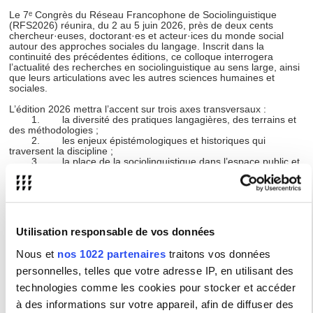
Le 7ᵉ Congrès du Réseau Francophone de Sociolinguistique
(RFS2026) réunira, du 2 au 5 juin 2026, près de deux cents
chercheur·euses, doctorant·es et acteur·ices du monde social
autour des approches sociales du langage. Inscrit dans la
continuité des précédentes éditions, ce colloque interrogera
l’actualité des recherches en sociolinguistique au sens large, ainsi
que leurs articulations avec les autres sciences humaines et
sociales.
L’édition 2026 mettra l’accent sur trois axes transversaux :
1. la diversité des pratiques langagières, des terrains et
des méthodologies ;
2. les enjeux épistémologiques et historiques qui
traversent la discipline ;
3. la place de la sociolinguistique dans l’espace public et
les débats de société.
La manifestation s’appuie sur un large comité scientifique
international et sur l’expertise d’une équipe d’organisation issue de
plusieurs unités de recherche de l’Université Sorbonne Nouvelle.
Elle proposera des plénières, des ateliers thématiques et des
Utilisation responsable de vos données
tables rondes participatives ouvertes également à des partenaires
associatifs et institutionnels, afin de favoriser la circulation des
Nous et
nos 1022 partenaires
traitons vos données
savoirs vers un public non académique.
personnelles, telles que votre adresse IP, en utilisant des
Le Congrès du RFS2026 contribuera ainsi à donner une visibilité
technologies comme les cookies pour stocker et accéder
nationale et internationale aux recherches menées dans les
approches sociales du langage et à renforcer les liens entre
à des informations sur votre appareil, afin de diffuser des
science et société.